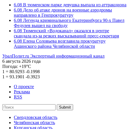
6.08
В тюменском парке девушка выпала из аттракциона
6.08
Дело об атаке дронов на военные аэродромы
направлено в Генпрокуратуру
6.08
Легенда криминального Екатеринбурга 90-х Павел
Федулев вышел на свободу
6.08
Тюменский «Водоканал» оказался в центре
скандала из-за резких высказываний пресс-секретаря
6.08
Елена Соловьева возглавила прокуратуру
Ашинского района Челябинской области
УралПолит.ru
Экспертный информационный канал
6 августа 2026 года
Погода:
+19°С
1
=
80.9293
-0.1998
1
=
93.1901
-0.3923
О проекте
Реклама
RSS
Submit
Свердловская область
Челябинская область
Курганская область