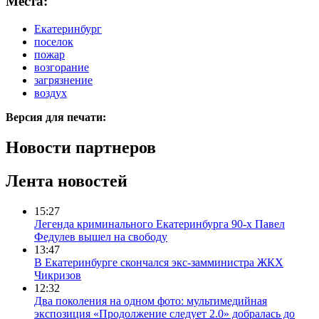
Места:
Екатеринбург
поселок
пожар
возгорание
загрязнение
воздух
Версия для печати:
Новости партнеров
Лента новостей
15:27
Легенда криминального Екатеринбурга 90-х Павел
Федулев вышел на свободу
13:47
В Екатеринбурге скончался экс-замминистра ЖКХ
Чикризов
12:32
Два поколения на одном фото: мультимедийная
экспозиция «Продолжение следует 2.0» добралась до