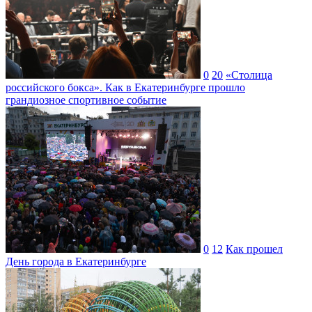
0
20
«Столица
российского бокса». Как в Екатеринбурге прошло
грандиозное спортивное событие
0
12
Как прошел
День города в Екатеринбурге