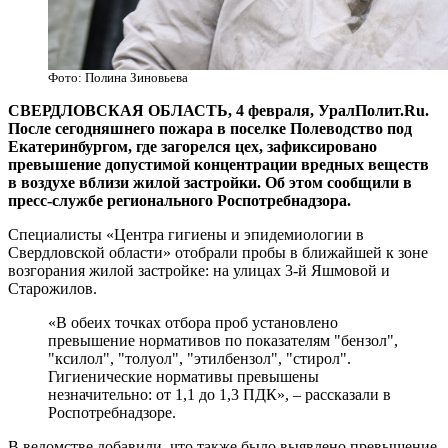
Фото: Полина Зиновьева
СВЕРДЛОВСКАЯ ОБЛАСТЬ, 4 февраля, УралПолит.Ru.
После сегодняшнего пожара в поселке Полеводство под
Екатеринбургом, где загорелся цех, зафиксировано
превышение допустимой концентрации вредных веществ
в воздухе вблизи жилой застройки. Об этом сообщили в
пресс-службе регионального Роспотребнадзора.
Специалисты «Центра гигиены и эпидемиологии в
Свердловской области» отобрали пробы в ближайшей к зоне
возгорания жилой застройке: на улицах 3-й Яшмовой и
Старожилов.
«В обеих точках отбора проб установлено
превышение нормативов по показателям "бензол",
"ксилол", "толуол", "этилбензол", "стирол".
Гигиенические нормативы превышены
незначительно: от 1,1 до 1,3 ПДК», – рассказали в
Роспотребнадзоре.
В ведомстве добавили, что также было выявлено превышение