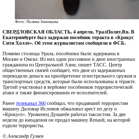
Фото: Полина Зиновьева
СВЕРДЛОВСКАЯ ОБЛАСТЬ, 4 апреля, УралПолит.Ru. В
Екатеринбурге был задержан пособник теракта в «Крокус
Сити Холле». Об этом журналистам сообщили в ФСБ.
Помимо столицы Урала, пособники были задержаны в
Москве и Омске. Из них один россиянин и двое иностранных
гражданина из Центральной Азии, пишет ТАСС. Центр
общественных связей сообщает, что двое из задержанных
переводили деньги на приoбретение огнестрельного оружия и
транспортных средств, которые были использованы в теракте.
Третий участвовал в вербовке пособников террористической
атаки и также финансировании ее исполнителей.
Ранее
телеканал 360
сообщал, что продавший террористам
машину Диловар Исломов обжаловал арест по делу о
«Крокусе». Уроженец Душанбе работал таксистом. За две
недели до нападения он продал машину Renault, на которой
ездили террористы.
© Александр Гуляев