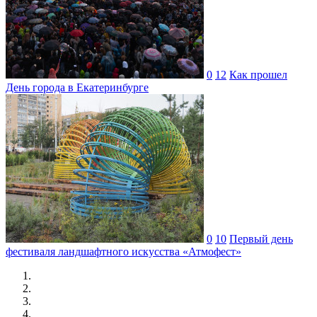
0
12
Как прошел
День города в Екатеринбурге
0
10
Первый день
фестиваля ландшафтного искусства «Атмофест»