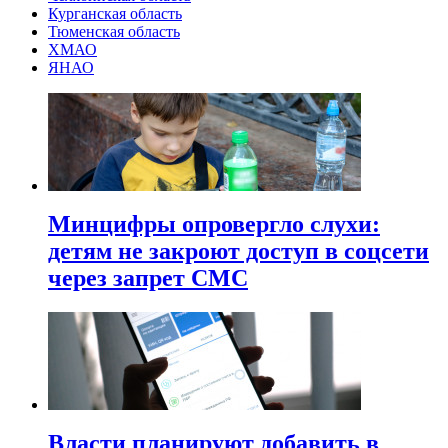
Курганская область
Тюменская область
ХМАО
ЯНАО
Минцифры опровергло слухи:
детям не закроют доступ в соцсети
через запрет СМС
Власти планируют добавить в