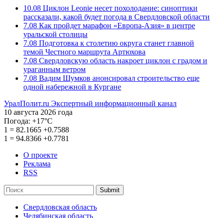
10.08
Циклон Leonie несет похолодание: синоптики
рассказали, какой будет погода в Свердловской области
7.08
Как пройдет марафон «Европа-Азия» в центре
уральской столицы
7.08
Подготовка к столетию округа станет главной
темой Честного маршрута Артюхова
7.08
Свердловскую область накроет циклон с градом и
ураганным ветром
7.08
Вадим Шумков анонсировал строительство еще
одной набережной в Кургане
УралПолит.ru
Экспертный информационный канал
10 августа 2026 года
Погода:
+17°С
1
=
82.1665
+0.7588
1
=
94.8366
+0.7781
О проекте
Реклама
RSS
Submit
Свердловская область
Челябинская область