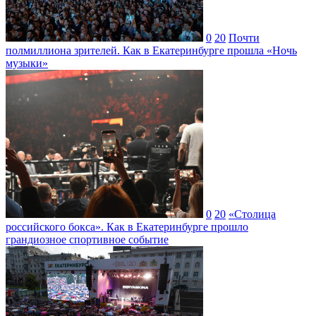
0
20
Почти
полмиллиона зрителей. Как в Екатеринбурге прошла «Ночь
музыки»
0
20
«Столица
российского бокса». Как в Екатеринбурге прошло
грандиозное спортивное событие