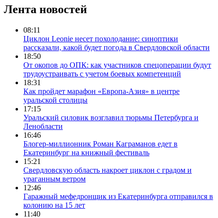
Лента новостей
08:11
Циклон Leonie несет похолодание: синоптики
рассказали, какой будет погода в Свердловской области
18:50
От окопов до ОПК: как участников спецоперации будут
трудоустраивать с учетом боевых компетенций
18:31
Как пройдет марафон «Европа-Азия» в центре
уральской столицы
17:15
Уральский силовик возглавил тюрьмы Петербурга и
Ленобласти
16:46
Блогер-миллионник Роман Каграманов едет в
Екатеринбург на книжный фестиваль
15:21
Свердловскую область накроет циклон с градом и
ураганным ветром
12:46
Гаражный мефедронщик из Екатеринбурга отправился в
колонию на 15 лет
11:40