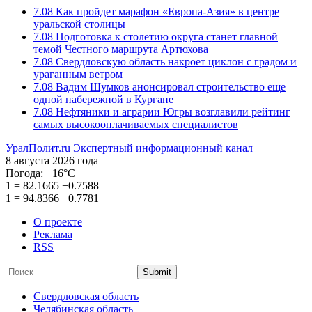
7.08
Как пройдет марафон «Европа-Азия» в центре
уральской столицы
7.08
Подготовка к столетию округа станет главной
темой Честного маршрута Артюхова
7.08
Свердловскую область накроет циклон с градом и
ураганным ветром
7.08
Вадим Шумков анонсировал строительство еще
одной набережной в Кургане
7.08
Нефтяники и аграрии Югры возглавили рейтинг
самых высокооплачиваемых специалистов
УралПолит.ru
Экспертный информационный канал
8 августа 2026 года
Погода:
+16°С
1
=
82.1665
+0.7588
1
=
94.8366
+0.7781
О проекте
Реклама
RSS
Submit
Свердловская область
Челябинская область