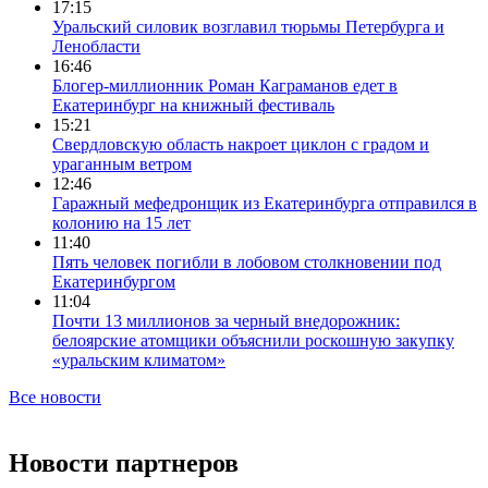
17:15
Уральский силовик возглавил тюрьмы Петербурга и
Ленобласти
16:46
Блогер-миллионник Роман Каграманов едет в
Екатеринбург на книжный фестиваль
15:21
Свердловскую область накроет циклон с градом и
ураганным ветром
12:46
Гаражный мефедронщик из Екатеринбурга отправился в
колонию на 15 лет
11:40
Пять человек погибли в лобовом столкновении под
Екатеринбургом
11:04
Почти 13 миллионов за черный внедорожник:
белоярские атомщики объяснили роскошную закупку
«уральским климатом»
Все новости
Новости партнеров