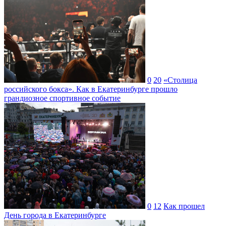
0
20
«Столица
российского бокса». Как в Екатеринбурге прошло
грандиозное спортивное событие
0
12
Как прошел
День города в Екатеринбурге