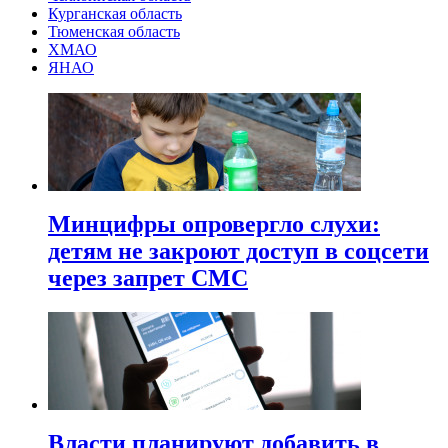
Курганская область
Тюменская область
ХМАО
ЯНАО
Минцифры опровергло слухи:
детям не закроют доступ в соцсети
через запрет СМС
Власти планируют добавить в