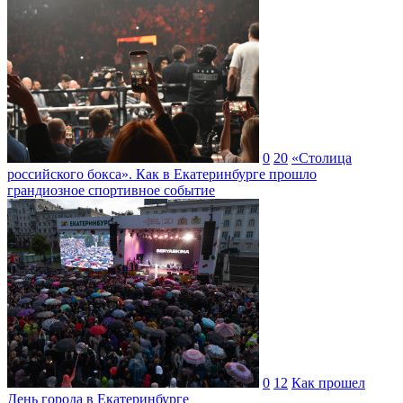
0
20
«Столица
российского бокса». Как в Екатеринбурге прошло
грандиозное спортивное событие
0
12
Как прошел
День города в Екатеринбурге