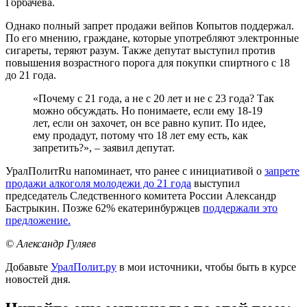
Горбачева.
Однако полный запрет продажи вейпов Копытов поддержал.
По его мнению, граждане, которые употребляют электронные
сигареты, теряют разум. Также депутат выступил против
повышения возрастного порога для покупки спиртного с 18
до 21 года.
«Почему с 21 года, а не с 20 лет и не с 23 года? Так
можно обсуждать. Но понимаете, если ему 18-19
лет, если он захочет, он все равно купит. По идее,
ему продадут, потому что 18 лет ему есть, как
запретить?», – заявил депутат.
УралПолитRu напоминает, что ранее с инициативой о
запрете
продажи алкоголя молодежи до 21 года
выступил
председатель Следственного комитета России Александр
Бастрыкин. Позже 62% екатеринбуржцев
поддержали это
предложение.
© Александр Гуляев
Добавьте
УралПолит.ру
в мои источники, чтобы быть в курсе
новостей дня.