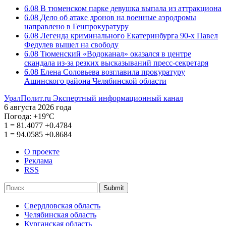
6.08
В тюменском парке девушка выпала из аттракциона
6.08
Дело об атаке дронов на военные аэродромы
направлено в Генпрокуратуру
6.08
Легенда криминального Екатеринбурга 90-х Павел
Федулев вышел на свободу
6.08
Тюменский «Водоканал» оказался в центре
скандала из-за резких высказываний пресс-секретаря
6.08
Елена Соловьева возглавила прокуратуру
Ашинского района Челябинской области
УралПолит.ru
Экспертный информационный канал
6 августа 2026 года
Погода:
+19°С
1
=
81.4077
+0.4784
1
=
94.0585
+0.8684
О проекте
Реклама
RSS
Submit
Свердловская область
Челябинская область
Курганская область