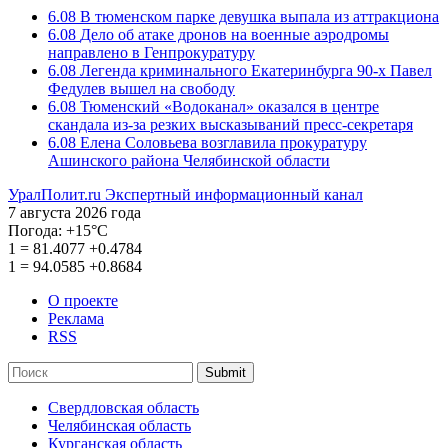
6.08
В тюменском парке девушка выпала из аттракциона
6.08
Дело об атаке дронов на военные аэродромы
направлено в Генпрокуратуру
6.08
Легенда криминального Екатеринбурга 90-х Павел
Федулев вышел на свободу
6.08
Тюменский «Водоканал» оказался в центре
скандала из-за резких высказываний пресс-секретаря
6.08
Елена Соловьева возглавила прокуратуру
Ашинского района Челябинской области
УралПолит.ru
Экспертный информационный канал
7 августа 2026 года
Погода:
+15°С
1
=
81.4077
+0.4784
1
=
94.0585
+0.8684
О проекте
Реклама
RSS
Submit
Свердловская область
Челябинская область
Курганская область