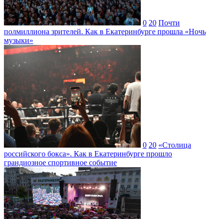
0
20
Почти
полмиллиона зрителей. Как в Екатеринбурге прошла «Ночь
музыки»
0
20
«Столица
российского бокса». Как в Екатеринбурге прошло
грандиозное спортивное событие