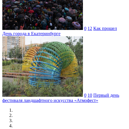
0
12
Как прошел
День города в Екатеринбурге
0
10
Первый день
фестиваля ландшафтного искусства «Атмофест»