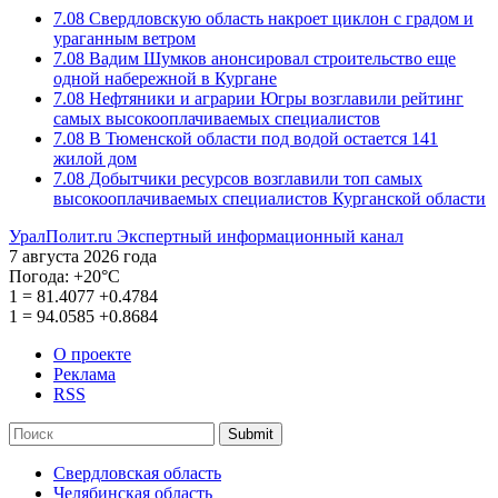
7.08
Свердловскую область накроет циклон с градом и
ураганным ветром
7.08
Вадим Шумков анонсировал строительство еще
одной набережной в Кургане
7.08
Нефтяники и аграрии Югры возглавили рейтинг
самых высокооплачиваемых специалистов
7.08
В Тюменской области под водой остается 141
жилой дом
7.08
Добытчики ресурсов возглавили топ самых
высокооплачиваемых специалистов Курганской области
УралПолит.ru
Экспертный информационный канал
7 августа 2026 года
Погода:
+20°С
1
=
81.4077
+0.4784
1
=
94.0585
+0.8684
О проекте
Реклама
RSS
Submit
Свердловская область
Челябинская область