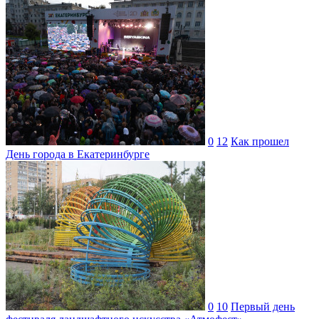
0
12
Как прошел
День города в Екатеринбурге
0
10
Первый день