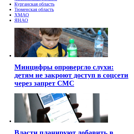
Курганская область
Тюменская область
ХМАО
ЯНАО
Минцифры опровергло слухи:
детям не закроют доступ в соцсети
через запрет СМС
Власти планируют добавить в