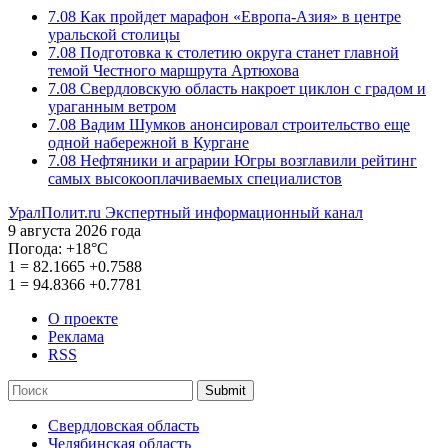
7.08
Как пройдет марафон «Европа-Азия» в центре
уральской столицы
7.08
Подготовка к столетию округа станет главной
темой Честного маршрута Артюхова
7.08
Свердловскую область накроет циклон с градом и
ураганным ветром
7.08
Вадим Шумков анонсировал строительство еще
одной набережной в Кургане
7.08
Нефтяники и аграрии Югры возглавили рейтинг
самых высокооплачиваемых специалистов
УралПолит.ru
Экспертный информационный канал
9 августа 2026 года
Погода:
+18°С
1
=
82.1665
+0.7588
1
=
94.8366
+0.7781
О проекте
Реклама
RSS
Submit
Свердловская область
Челябинская область