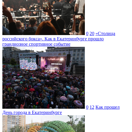
0
20
«Столица
российского бокса». Как в Екатеринбурге прошло
грандиозное спортивное событие
0
12
Как прошел
День города в Екатеринбурге