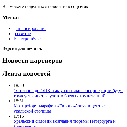
Вы можете поделиться новостью в соцсетях
Места:
финансирование
развитие
Екатеринбург
Версия для печати:
Новости партнеров
Лента новостей
18:50
От окопов до ОПК: как участников спецоперации будут
трудоустраивать с учетом боевых компетенций
18:31
Как пройдет марафон «Европа-Азия» в центре
уральской столицы
17:15
Уральский силовик возглавил тюрьмы Петербурга и
Ленобласти