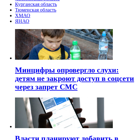
Курганская область
Тюменская область
ХМАО
ЯНАО
Минцифры опровергло слухи:
детям не закроют доступ в соцсети
через запрет СМС
Власти планируют добавить в