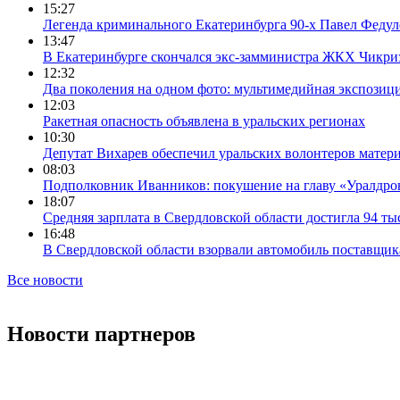
15:27
Легенда криминального Екатеринбурга 90-х Павел Федул
13:47
В Екатеринбурге скончался экс-замминистра ЖКХ Чикри
12:32
Два поколения на одном фото: мультимедийная экспозици
12:03
Ракетная опасность объявлена в уральских регионах
10:30
Депутат Вихарев обеспечил уральских волонтеров мате
08:03
Подполковник Иванников: покушение на главу «Уралдрон
18:07
Средняя зарплата в Свердловской области достигла 94 ты
16:48
В Свердловской области взорвали автомобиль поставщик
Все новости
Новости партнеров