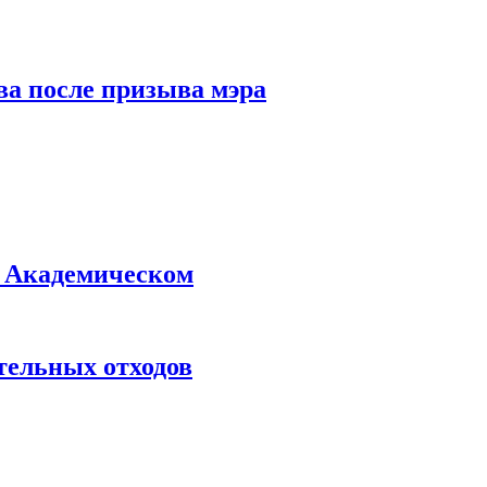
ва после призыва мэра
в Академическом
тельных отходов