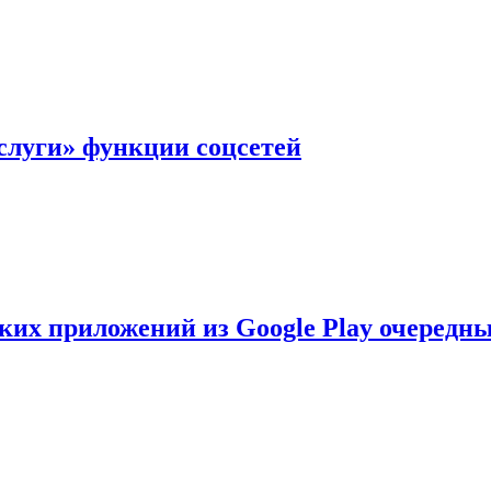
слуги» функции соцсетей
ских приложений из Google Play очеред