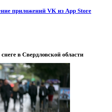
ение приложений VK из App Store
 снеге в Свердловской области