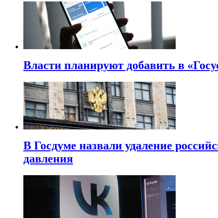
Власти планируют добавить в «Госу
В Госдуме назвали удаление россий
давления