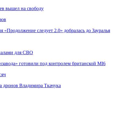
ев вышел на свободу
зов
я «Продолжение следует 2.0» добралась до Зауралья
риалами для СВО
завода» готовили под контролем британской MI6
сяч
а дронов Владимира Ткачука