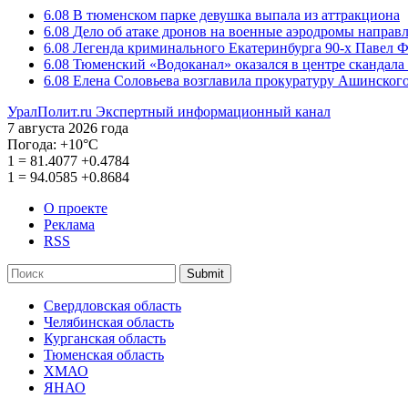
6.08
В тюменском парке девушка выпала из аттракциона
6.08
Дело об атаке дронов на военные аэродромы направ
6.08
Легенда криминального Екатеринбурга 90-х Павел Ф
6.08
Тюменский «Водоканал» оказался в центре скандала 
6.08
Елена Соловьева возглавила прокуратуру Ашинского
УралПолит.ru
Экспертный информационный канал
7 августа 2026 года
Погода:
+10°С
1
=
81.4077
+0.4784
1
=
94.0585
+0.8684
О проекте
Реклама
RSS
Submit
Свердловская область
Челябинская область
Курганская область
Тюменская область
ХМАО
ЯНАО