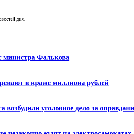
овостей дня.
т министра Фалькова
зревают в краже миллиона рублей
а возбудили уголовное дело за оправдан
е незаконно ездят на электросамокатах