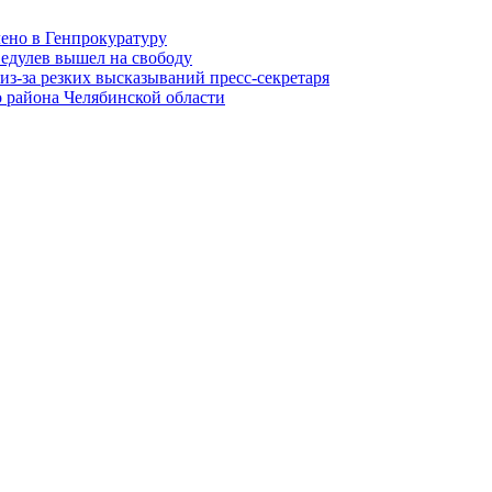
лено в Генпрокуратуру
едулев вышел на свободу
из-за резких высказываний пресс-секретаря
 района Челябинской области