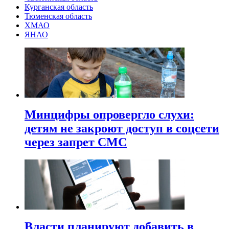
Курганская область
Тюменская область
ХМАО
ЯНАО
Минцифры опровергло слухи:
детям не закроют доступ в соцсети
через запрет СМС
Власти планируют добавить в