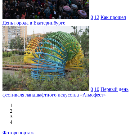
0
12
Как прошел
День города в Екатеринбурге
0
10
Первый день
фестиваля ландшафтного искусства «Атмофест»
Фоторепортаж