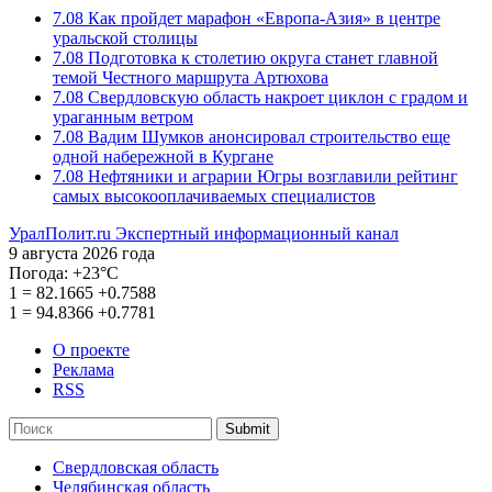
7.08
Как пройдет марафон «Европа-Азия» в центре
уральской столицы
7.08
Подготовка к столетию округа станет главной
темой Честного маршрута Артюхова
7.08
Свердловскую область накроет циклон с градом и
ураганным ветром
7.08
Вадим Шумков анонсировал строительство еще
одной набережной в Кургане
7.08
Нефтяники и аграрии Югры возглавили рейтинг
самых высокооплачиваемых специалистов
УралПолит.ru
Экспертный информационный канал
9 августа 2026 года
Погода:
+23°С
1
=
82.1665
+0.7588
1
=
94.8366
+0.7781
О проекте
Реклама
RSS
Submit
Свердловская область
Челябинская область