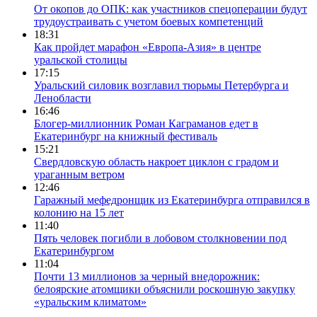
От окопов до ОПК: как участников спецоперации будут
трудоустраивать с учетом боевых компетенций
18:31
Как пройдет марафон «Европа-Азия» в центре
уральской столицы
17:15
Уральский силовик возглавил тюрьмы Петербурга и
Ленобласти
16:46
Блогер-миллионник Роман Каграманов едет в
Екатеринбург на книжный фестиваль
15:21
Свердловскую область накроет циклон с градом и
ураганным ветром
12:46
Гаражный мефедронщик из Екатеринбурга отправился в
колонию на 15 лет
11:40
Пять человек погибли в лобовом столкновении под
Екатеринбургом
11:04
Почти 13 миллионов за черный внедорожник:
белоярские атомщики объяснили роскошную закупку
«уральским климатом»