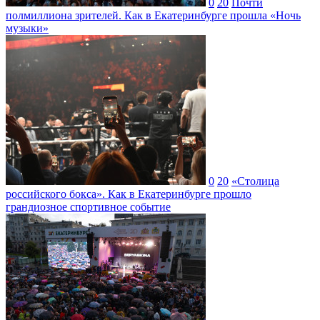
0
20
Почти
полмиллиона зрителей. Как в Екатеринбурге прошла «Ночь
музыки»
0
20
«Столица
российского бокса». Как в Екатеринбурге прошло
грандиозное спортивное событие