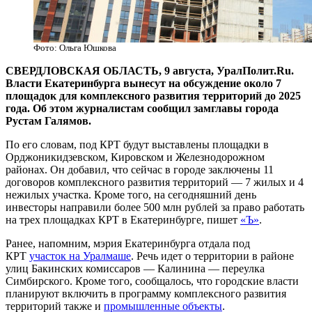
Фото: Ольга Юшкова
СВЕРДЛОВСКАЯ ОБЛАСТЬ, 9 августа, УралПолит.Ru.
Власти Екатеринбурга вынесут на обсуждение около 7
площадок для комплексного развития территорий до 2025
года. Об этом журналистам сообщил замглавы города
Рустам Галямов.
По его словам, под КРТ будут выставлены площадки в
Орджоникидзевском, Кировском и Железнодорожном
районах. Он добавил, что сейчас в городе заключены 11
договоров комплексного развития территорий — 7 жилых и 4
нежилых участка. Кроме того, на сегодняшний день
инвесторы направили более 500 млн рублей за право работать
на трех площадках КРТ в Екатеринбурге, пишет
«Ъ»
.
Ранее, напомним, мэрия Екатеринбурга отдала под
КРТ
участок на Уралмаше
. Речь идет о территории в районе
улиц Бакинских комиссаров — Калинина — переулка
Симбирского. Кроме того, сообщалось, что городские власти
планируют включить в программу комплексного развития
территорий также и
промышленные объекты
.