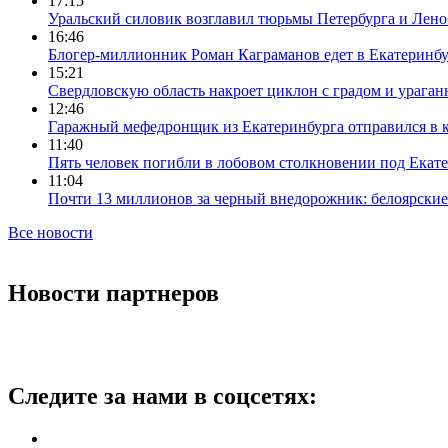
17:15
Уральский силовик возглавил тюрьмы Петербурга и Лено
16:46
Блогер-миллионник Роман Каграманов едет в Екатеринб
15:21
Свердловскую область накроет циклон с градом и урага
12:46
Гаражный мефедронщик из Екатеринбурга отправился в к
11:40
Пять человек погибли в лобовом столкновении под Екат
11:04
Почти 13 миллионов за черный внедорожник: белоярски
Все новости
Новости партнеров
Следите за нами в соцсетях: