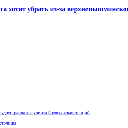
га хотят убрать из-за верхнепышминско
рудоустраивать с учетом боевых компетенций
 столицы