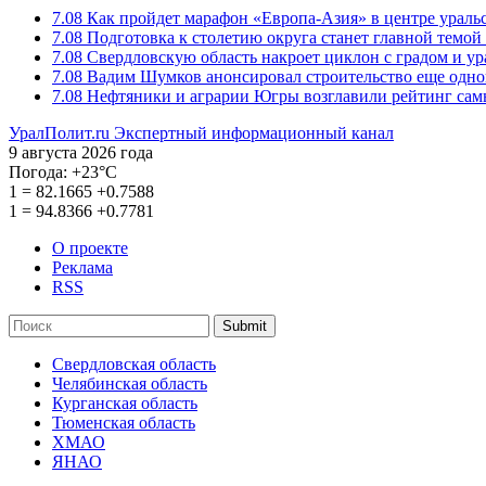
7.08
Как пройдет марафон «Европа-Азия» в центре ураль
7.08
Подготовка к столетию округа станет главной темо
7.08
Свердловскую область накроет циклон с градом и у
7.08
Вадим Шумков анонсировал строительство еще одно
7.08
Нефтяники и аграрии Югры возглавили рейтинг са
УралПолит.ru
Экспертный информационный канал
9 августа 2026 года
Погода:
+23°С
1
=
82.1665
+0.7588
1
=
94.8366
+0.7781
О проекте
Реклама
RSS
Submit
Свердловская область
Челябинская область
Курганская область
Тюменская область
ХМАО
ЯНАО