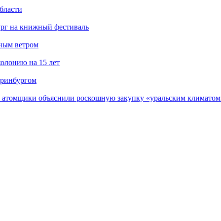
бласти
ург на книжный фестиваль
нным ветром
олонию на 15 лет
еринбургом
е атомщики объяснили роскошную закупку «уральским климатом