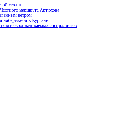
ской столицы
й Честного маршрута Артюхова
раганным ветром
й набережной в Кургане
мых высокооплачиваемых специалистов