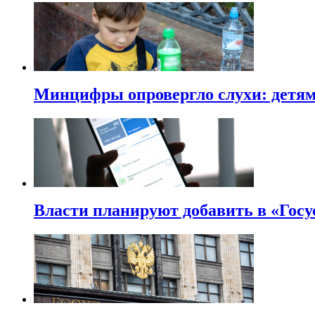
Минцифры опровергло слухи: детям 
Власти планируют добавить в «Госу