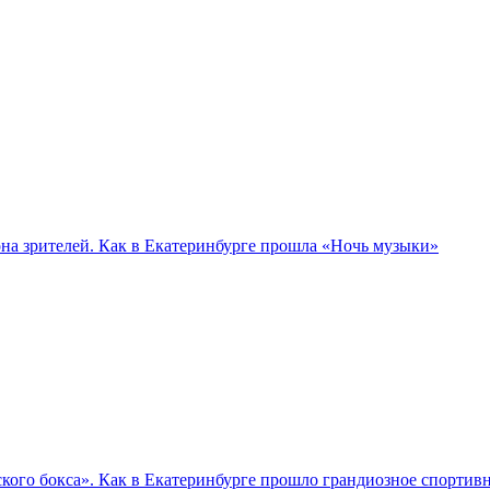
а зрителей. Как в Екатеринбурге прошла «Ночь музыки»
кого бокса». Как в Екатеринбурге прошло грандиозное спортив