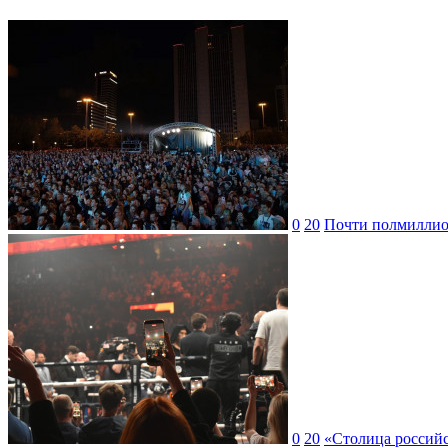
0
20
Почти полмиллион
0
20
«Столица российс