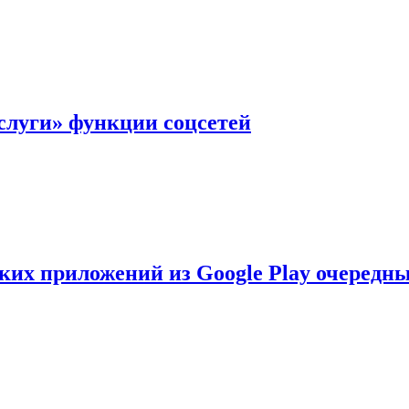
слуги» функции соцсетей
ских приложений из Google Play очеред