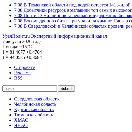
7.08
В Тюменской области под водой остается 141 жилой
7.08
Добытчики ресурсов возглавили топ самых высокоо
7.08
Почти 13 миллионов за черный внедорожник: белоя
7.08
Восемь дронов сбиты, три упали на крышу: Паслер 
7.08
В Свердловской и Челябинской областях провели ро
УралПолит.ru
Экспертный информационный канал
7 августа 2026 года
Погода:
+15°С
1
=
81.4077
+0.4784
1
=
94.0585
+0.8684
О проекте
Реклама
RSS
Submit
Свердловская область
Челябинская область
Курганская область
Тюменская область
ХМАО
ЯНАО