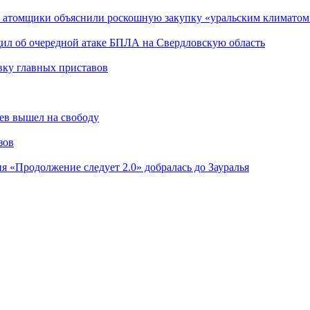
е атомщики объяснили роскошную закупку «уральским климатом
щил об очередной атаке БПЛА на Свердловскую область
вку главных приставов
ев вышел на свободу
зов
я «Продолжение следует 2.0» добралась до Зауралья