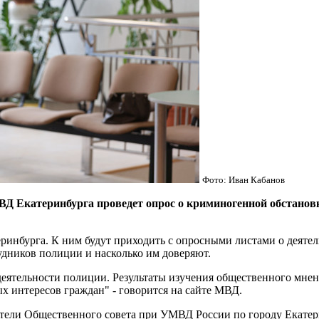
Фото: Иван Кабанов
атеринбурга проведет опрос о криминогенной обстановке 
инбурга. К ним будут приходить с опросными листами о деятел
удников полиции и насколько им доверяют.
деятельности полиции. Результаты изучения общественного мн
х интересов граждан" - говорится на сайте МВД.
авители Общественного совета при УМВД России по городу Екат