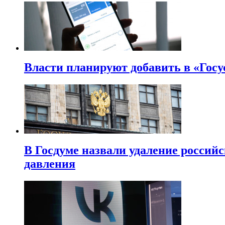
Власти планируют добавить в «Госу
В Госдуме назвали удаление россий
давления