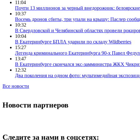
11:04
Почти 13 миллионов за черный внедорожник: белоярски
10:37
Восемь дронов сбиты, три упали на крышу: Паслер сооб
10:32
В Свердловской и Челябинской областях провели рокиро
10:04
В Екатеринбурге БПЛА ударили по складу Wildberries
15:27
Легенда криминального Екатеринбурга 90-х Павел Федул
13:47
В Екатеринбурге скончался экс-замминистра ЖКХ Чикри
12:32
Два поколения на одном фото: мультимедийная экспозици
Все новости
Новости партнеров
Следите за нами в соцсетях: