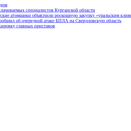
 дом
плачиваемых специалистов Курганской области
рские атомщики объяснили роскошную закупку «уральским кли
сообщил об очередной атаке БПЛА на Свердловскую область
кировку главных приставов