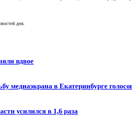
овостей дня.
няли вдвое
бу медиаэкрана в Екатеринбурге голосо
сти усилился в 1,6 раза