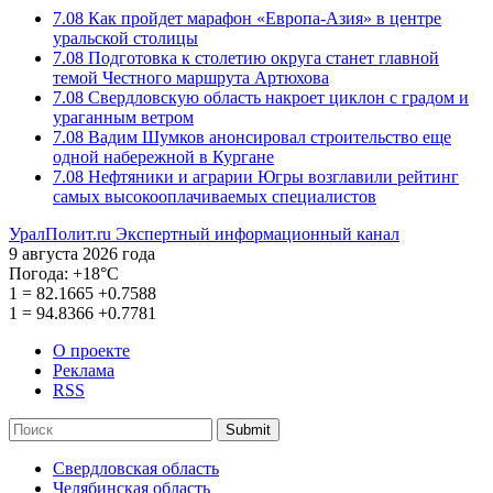
7.08
Как пройдет марафон «Европа-Азия» в центре
уральской столицы
7.08
Подготовка к столетию округа станет главной
темой Честного маршрута Артюхова
7.08
Свердловскую область накроет циклон с градом и
ураганным ветром
7.08
Вадим Шумков анонсировал строительство еще
одной набережной в Кургане
7.08
Нефтяники и аграрии Югры возглавили рейтинг
самых высокооплачиваемых специалистов
УралПолит.ru
Экспертный информационный канал
9 августа 2026 года
Погода:
+18°С
1
=
82.1665
+0.7588
1
=
94.8366
+0.7781
О проекте
Реклама
RSS
Submit
Свердловская область
Челябинская область