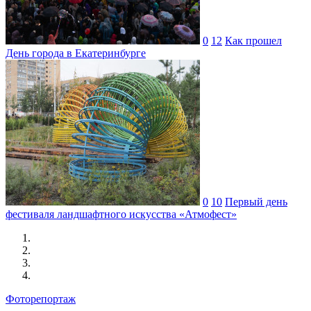
0
12
Как прошел
День города в Екатеринбурге
0
10
Первый день
фестиваля ландшафтного искусства «Атмофест»
Фоторепортаж