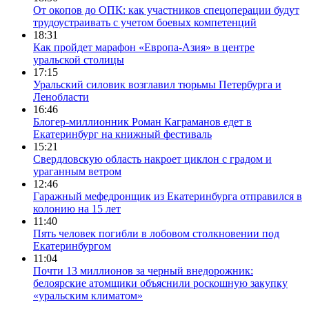
От окопов до ОПК: как участников спецоперации будут
трудоустраивать с учетом боевых компетенций
18:31
Как пройдет марафон «Европа-Азия» в центре
уральской столицы
17:15
Уральский силовик возглавил тюрьмы Петербурга и
Ленобласти
16:46
Блогер-миллионник Роман Каграманов едет в
Екатеринбург на книжный фестиваль
15:21
Свердловскую область накроет циклон с градом и
ураганным ветром
12:46
Гаражный мефедронщик из Екатеринбурга отправился в
колонию на 15 лет
11:40
Пять человек погибли в лобовом столкновении под
Екатеринбургом
11:04
Почти 13 миллионов за черный внедорожник:
белоярские атомщики объяснили роскошную закупку
«уральским климатом»