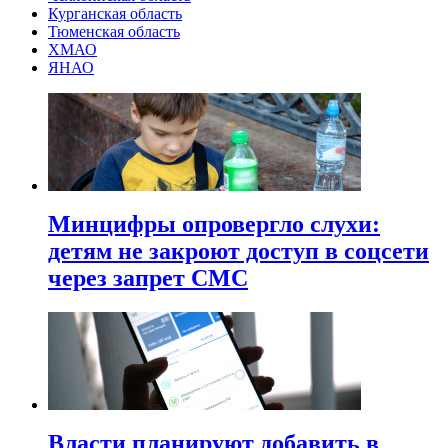
Курганская область
Тюменская область
ХМАО
ЯНАО
Минцифры опровергло слухи:
детям не закроют доступ в соцсети
через запрет СМС
Власти планируют добавить в