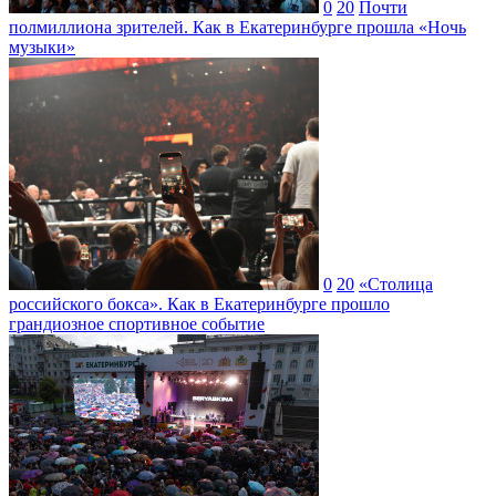
0
20
Почти
полмиллиона зрителей. Как в Екатеринбурге прошла «Ночь
музыки»
0
20
«Столица
российского бокса». Как в Екатеринбурге прошло
грандиозное спортивное событие