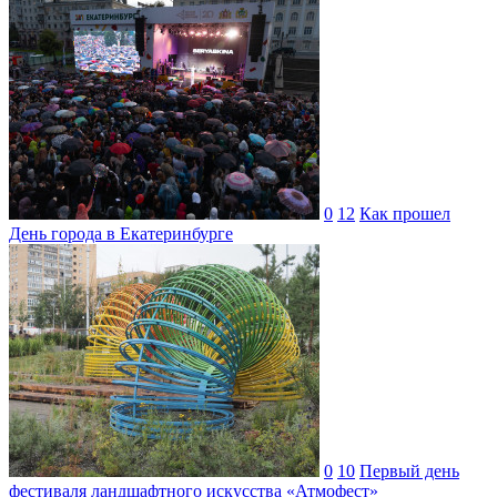
0
12
Как прошел
День города в Екатеринбурге
0
10
Первый день
фестиваля ландшафтного искусства «Атмофест»