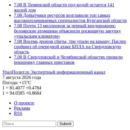
7.08
В Тюменской области под водой остается 141
жилой дом
7.08
Добытчики ресурсов возглавили топ самых
высокооплачиваемых специалистов Курганской области
7.08
Почти 13 миллионов за черный внедорожник:
белоярские атомщики объяснили роскошную закупку
«уральским климатом»
7.08
Восемь дронов сбиты, три упали на крышу: Паслер
сообщил об очередной атаке БПЛА на Свердловскую
область
7.08
В Свердловской и Челябинской областях провели
рокировку главных приставов
УралПолит.ru
Экспертный информационный канал
7 августа 2026 года
Погода:
+15°С
1
=
81.4077
+0.4784
1
=
94.0585
+0.8684
О проекте
Реклама
RSS
Submit