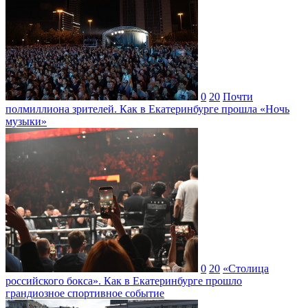
0
20
Почти
полмиллиона зрителей. Как в Екатеринбурге прошла «Ночь
музыки»
0
20
«Столица
российского бокса». Как в Екатеринбурге прошло
грандиозное спортивное событие