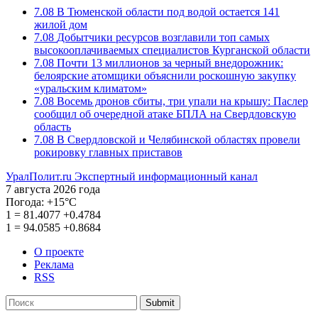
7.08
В Тюменской области под водой остается 141
жилой дом
7.08
Добытчики ресурсов возглавили топ самых
высокооплачиваемых специалистов Курганской области
7.08
Почти 13 миллионов за черный внедорожник:
белоярские атомщики объяснили роскошную закупку
«уральским климатом»
7.08
Восемь дронов сбиты, три упали на крышу: Паслер
сообщил об очередной атаке БПЛА на Свердловскую
область
7.08
В Свердловской и Челябинской областях провели
рокировку главных приставов
УралПолит.ru
Экспертный информационный канал
7 августа 2026 года
Погода:
+15°С
1
=
81.4077
+0.4784
1
=
94.0585
+0.8684
О проекте
Реклама
RSS
Submit