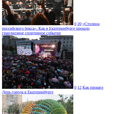
0
20
«Столица
российского бокса». Как в Екатеринбурге прошло
грандиозное спортивное событие
0
12
Как прошел
День города в Екатеринбурге