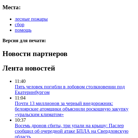
Места:
лесные пожары
сбор
помощь
Версия для печати:
Новости партнеров
Лента новостей
11:40
Пять человек погибли в лобовом столкновении под
Екатеринбургом
11:04
Почти 13 миллионов за черный внедорожник:
белоярские атомщики объяснили роскошную закупку
«уральским климатом»
10:37
Восемь дронов сбиты, три упали на крышу: Паслер
сообщил об очередной атаке БПЛА на Свердловскую
область