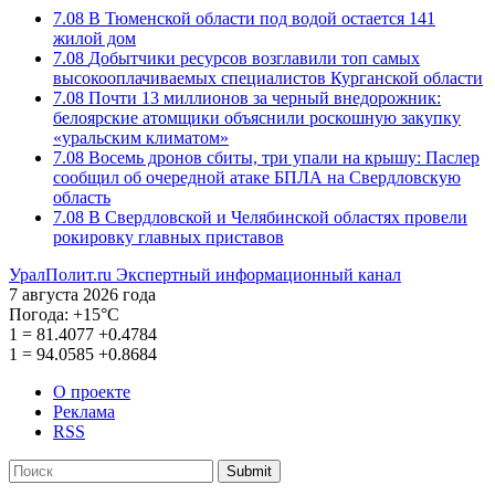
7.08
В Тюменской области под водой остается 141
жилой дом
7.08
Добытчики ресурсов возглавили топ самых
высокооплачиваемых специалистов Курганской области
7.08
Почти 13 миллионов за черный внедорожник:
белоярские атомщики объяснили роскошную закупку
«уральским климатом»
7.08
Восемь дронов сбиты, три упали на крышу: Паслер
сообщил об очередной атаке БПЛА на Свердловскую
область
7.08
В Свердловской и Челябинской областях провели
рокировку главных приставов
УралПолит.ru
Экспертный информационный канал
7 августа 2026 года
Погода:
+15°С
1
=
81.4077
+0.4784
1
=
94.0585
+0.8684
О проекте
Реклама
RSS
Submit