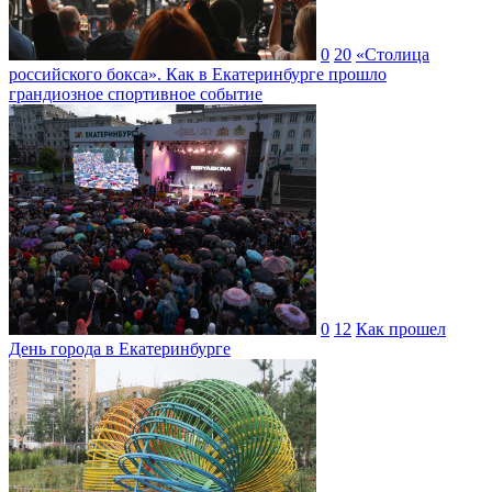
0
20
«Столица
российского бокса». Как в Екатеринбурге прошло
грандиозное спортивное событие
0
12
Как прошел
День города в Екатеринбурге