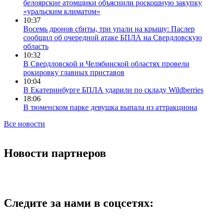
белоярские атомщики объяснили роскошную закупку
«уральским климатом»
10:37
Восемь дронов сбиты, три упали на крышу: Паслер
сообщил об очередной атаке БПЛА на Свердловскую
область
10:32
В Свердловской и Челябинской областях провели
рокировку главных приставов
10:04
В Екатеринбурге БПЛА ударили по складу Wildberries
18:06
В тюменском парке девушка выпала из аттракциона
Все новости
Новости партнеров
Следите за нами в соцсетях: