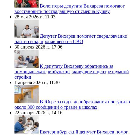
Волонтеры депутата Вихарева помогают
восстановить пострадавшую от смерча Кушву
28 мая 2026 г., 11:03
Депутат Вихарев помогает свердловчанке
найти сына, пропавшего на СВО
30 апреля 2026 г., 17:06
К депутату Вихареву обратились за
помощью екатеринбуржцы, живущие в центре шумной
стройки
1 апреля 2026 г., 11:30
В Югре за год в депобразования поступило
около 300 сообщений о травле в школах
22 января 2026 г., 14:16
Екатеринбургский депутат Вихарев помог