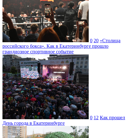
0
20
«Столица
российского бокса». Как в Екатеринбурге прошло
грандиозное спортивное событие
0
12
Как прошел
День города в Екатеринбурге