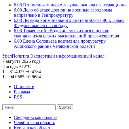
6.08
В тюменском парке девушка выпала из аттракциона
6.08
Дело об атаке дронов на военные аэродромы
направлено в Генпрокуратуру
6.08
Легенда криминального Екатеринбурга 90-х Павел
Федулев вышел на свободу
6.08
Тюменский «Водоканал» оказался в центре
скандала из-за резких высказываний пресс-секретаря
6.08
Елена Соловьева возглавила прокуратуру
Ашинского района Челябинской области
УралПолит.ru
Экспертный информационный канал
7 августа 2026 года
Погода:
+12°С
1
=
81.4077
+0.4784
1
=
94.0585
+0.8684
О проекте
Реклама
RSS
Submit
Свердловская область
Челябинская область
Курганская область