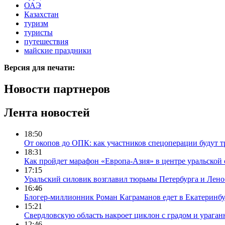
ОАЭ
Казахстан
туризм
туристы
путешествия
майские праздники
Версия для печати:
Новости партнеров
Лента новостей
18:50
От окопов до ОПК: как участников спецоперации будут т
18:31
Как пройдет марафон «Европа-Азия» в центре уральской
17:15
Уральский силовик возглавил тюрьмы Петербурга и Лено
16:46
Блогер-миллионник Роман Каграманов едет в Екатеринб
15:21
Свердловскую область накроет циклон с градом и урага
12:46