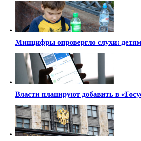
Минцифры опровергло слухи: детям 
Власти планируют добавить в «Госу