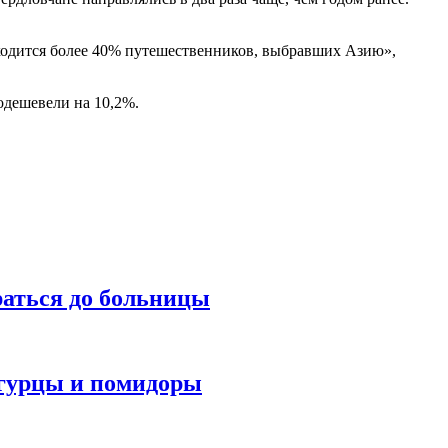
ходится более 40% путешественников, выбравших Азию»,
одешевели на 10,2%.
раться до больницы
огурцы и помидоры