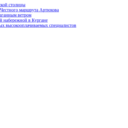
ской столицы
й Честного маршрута Артюхова
раганным ветром
й набережной в Кургане
мых высокооплачиваемых специалистов