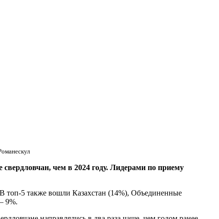
Романескул
вердловчан, чем в 2024 году. Лидерами по приему
 В топ-5 также вошли Казахстан (14%), Объединенные
– 9%.
рдловчане направлялись в два раза чаще, чем годом ранее.