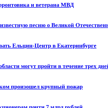
фронтовика и ветерана МВД
звестную песню о Великой Отечествен
вать Ельцин-Центр в Екатеринбурге
бласти могут пройти в течение трех дне
ском произошел крупный пожар
кционерам почти 7 млрд рублей