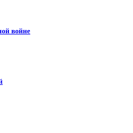
ной войне
й