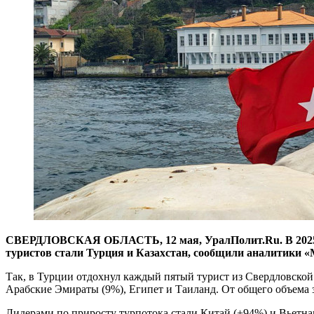
СВЕРДЛОВСКАЯ ОБЛАСТЬ, 12 мая, УралПолит.Ru. В 2025 год
туристов стали Турция и Казахстан, сообщили аналитики «
Так, в Турции отдохнул каждый пятый турист из Свердловской
Арабские Эмираты (9%), Египет и Таиланд. От общего объема 
Лидерами по приросту турпотока стали Китай (+94%) и Вьетнам