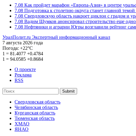
7.08
Как пройдет марафон «Европа-Азия» в центре ураль
7.08
Подготовка к столетию округа станет главной темо
7.08
Свердловскую область накроет циклон с градом и у
7.08
Вадим Шумков анонсировал строительство еще одно
7.08
Нефтяники и аграрии Югры возглавили рейтинг са
УралПолит.ru
Экспертный информационный канал
7 августа 2026 года
Погода:
+22°С
1
=
81.4077
+0.4784
1
=
94.0585
+0.8684
О проекте
Реклама
RSS
Submit
Свердловская область
Челябинская область
Курганская область
Тюменская область
ХМАО
ЯНАО