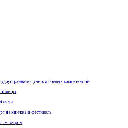
рудоустраивать с учетом боевых компетенций
 столицы
бласти
ург на книжный фестиваль
нным ветром