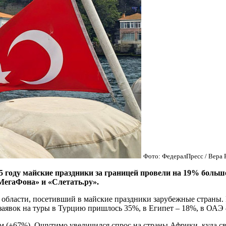
Фото: ФедералПресс / Вера 
у майские праздники за границей провели на 19% больше с
МегаФона» и «Слетать.ру».
 области, посетивший в майские праздники зарубежные страны.
заявок на туры в Турцию пришлось 35%, в Египет – 18%, в ОАЭ 
 (+67%). Ощутимо увеличился спрос на страны Африки, куда све