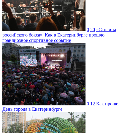
0
20
«Столица
российского бокса». Как в Екатеринбурге прошло
грандиозное спортивное событие
0
12
Как прошел
День города в Екатеринбурге