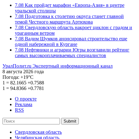
7.08
Как пройдет марафон «Европа-Азия» в центре
уральской столицы
7.08
Подготовка к столетию округа станет главной
темой Честного маршрута Артюхова
7.08
Свердловскую область накроет циклон с градом и
ураганным ветром
7.08
Вадим Шумков анонсировал строительство еще
одной набережной в Кургане
7.08
Нефтяники и аграрии Югры возглавили рейтинг
самых высокооплачиваемых специалистов
УралПолит.ru
Экспертный информационный канал
8 августа 2026 года
Погода:
+19°С
1
=
82.1665
+0.7588
1
=
94.8366
+0.7781
О проекте
Реклама
RSS
Submit
Свердловская область
Челябинская область