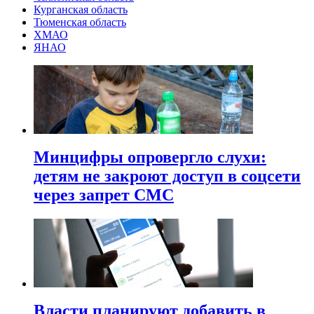
Курганская область
Тюменская область
ХМАО
ЯНАО
Минцифры опровергло слухи:
детям не закроют доступ в соцсети
через запрет СМС
Власти планируют добавить в