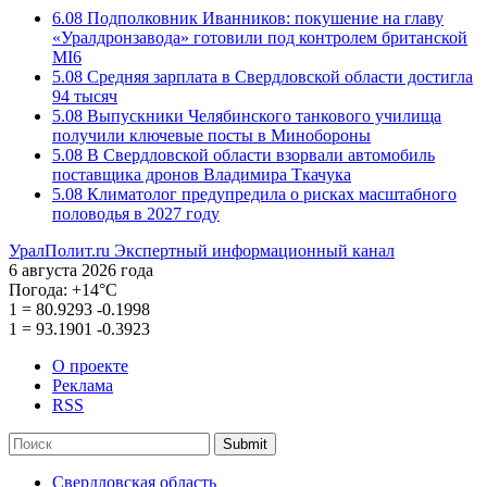
6.08
Подполковник Иванников: покушение на главу
«Уралдронзавода» готовили под контролем британской
MI6
5.08
Средняя зарплата в Свердловской области достигла
94 тысяч
5.08
Выпускники Челябинского танкового училища
получили ключевые посты в Минобороны
5.08
В Свердловской области взорвали автомобиль
поставщика дронов Владимира Ткачука
5.08
Климатолог предупредила о рисках масштабного
половодья в 2027 году
УралПолит.ru
Экспертный информационный канал
6 августа 2026 года
Погода:
+14°С
1
=
80.9293
-0.1998
1
=
93.1901
-0.3923
О проекте
Реклама
RSS
Submit
Свердловская область