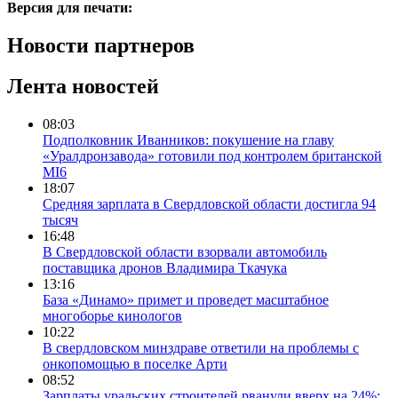
Версия для печати:
Новости партнеров
Лента новостей
08:03
Подполковник Иванников: покушение на главу
«Уралдронзавода» готовили под контролем британской
MI6
18:07
Средняя зарплата в Свердловской области достигла 94
тысяч
16:48
В Свердловской области взорвали автомобиль
поставщика дронов Владимира Ткачука
13:16
База «Динамо» примет и проведет масштабное
многоборье кинологов
10:22
В свердловском минздраве ответили на проблемы с
онкопомощью в поселке Арти
08:52
Зарплаты уральских строителей рванули вверх на 24%: