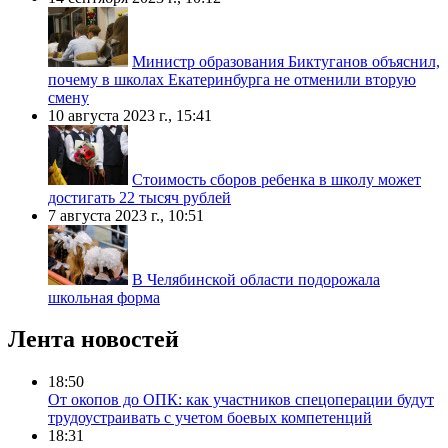
Министр образования Биктуганов объяснил,
почему в школах Екатеринбурга не отменили вторую
смену
10 августа 2023 г., 15:41
Стоимость сборов ребенка в школу может
достигать 22 тысяч рублей
7 августа 2023 г., 10:51
В Челябинской области подорожала
школьная форма
Лента новостей
18:50
От окопов до ОПК: как участников спецоперации будут
трудоустраивать с учетом боевых компетенций
18:31