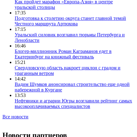
Как пройдет марафон «Европа-Азия» в центре
уральской столицы
17:35
Подготовка к столетию округа станет главной темой
Честного маршрута Артюхова
17:15
Уральский силовик возглавил тюрьмы Петербурга и
Ленобласти
16:46
Блогер-миллионник Роман Каграманов едет в
Екатеринбург на книжный фестиваль
15:21
Свердловскую область накроет циклон с градом и
ураганным ветром
14:42
Вадим Шумков анонсировал строительство еще одной
набережной в Кургане
13:53
Нефтяники и аграрии Югры возглавили рейтинг самых
высокооплачиваемых специалистов
Все новости
Новости партнеров