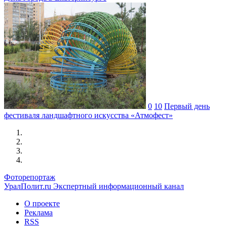
0
10
Первый день
фестиваля ландшафтного искусства «Атмофест»
Фоторепортаж
УралПолит.ru
Экспертный информационный канал
О проекте
Реклама
RSS