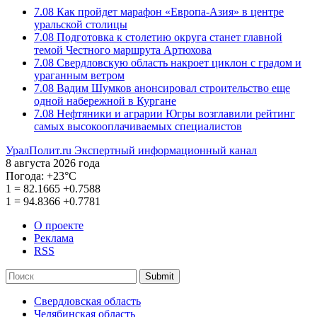
7.08
Как пройдет марафон «Европа-Азия» в центре
уральской столицы
7.08
Подготовка к столетию округа станет главной
темой Честного маршрута Артюхова
7.08
Свердловскую область накроет циклон с градом и
ураганным ветром
7.08
Вадим Шумков анонсировал строительство еще
одной набережной в Кургане
7.08
Нефтяники и аграрии Югры возглавили рейтинг
самых высокооплачиваемых специалистов
УралПолит.ru
Экспертный информационный канал
8 августа 2026 года
Погода:
+23°С
1
=
82.1665
+0.7588
1
=
94.8366
+0.7781
О проекте
Реклама
RSS
Submit
Свердловская область
Челябинская область