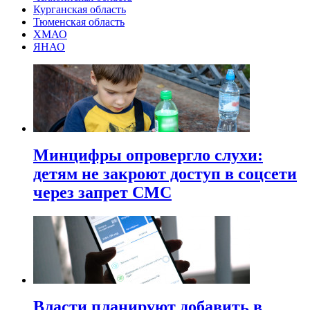
Курганская область
Тюменская область
ХМАО
ЯНАО
Минцифры опровергло слухи:
детям не закроют доступ в соцсети
через запрет СМС
Власти планируют добавить в