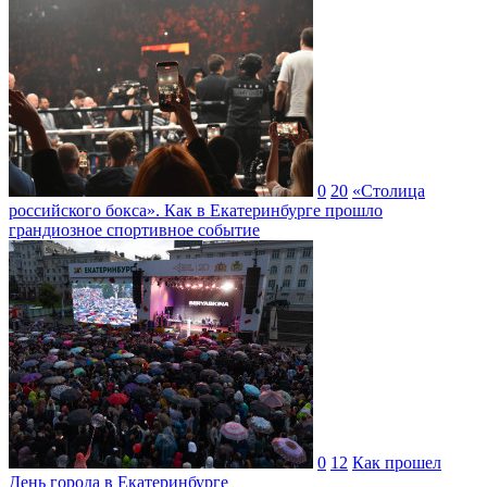
0
20
«Столица
российского бокса». Как в Екатеринбурге прошло
грандиозное спортивное событие
0
12
Как прошел
День города в Екатеринбурге