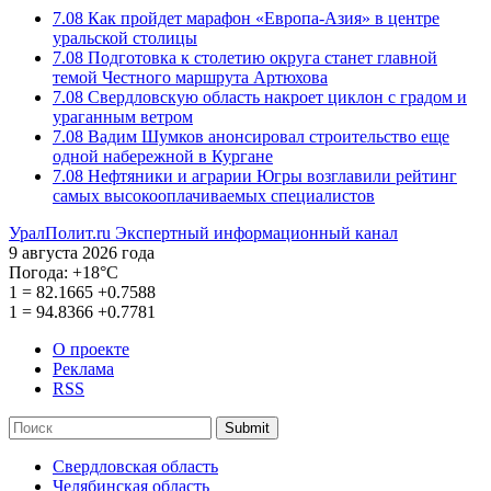
7.08
Как пройдет марафон «Европа-Азия» в центре
уральской столицы
7.08
Подготовка к столетию округа станет главной
темой Честного маршрута Артюхова
7.08
Свердловскую область накроет циклон с градом и
ураганным ветром
7.08
Вадим Шумков анонсировал строительство еще
одной набережной в Кургане
7.08
Нефтяники и аграрии Югры возглавили рейтинг
самых высокооплачиваемых специалистов
УралПолит.ru
Экспертный информационный канал
9 августа 2026 года
Погода:
+18°С
1
=
82.1665
+0.7588
1
=
94.8366
+0.7781
О проекте
Реклама
RSS
Submit
Свердловская область
Челябинская область