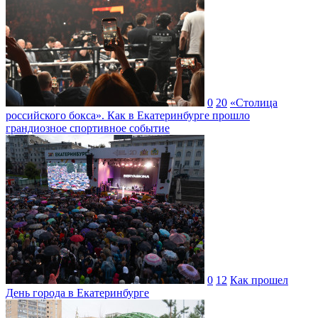
0
20
«Столица
российского бокса». Как в Екатеринбурге прошло
грандиозное спортивное событие
0
12
Как прошел
День города в Екатеринбурге