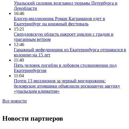
Уральский силовик возглавил тюрьмы Петербурга и
Ленобласти
16:46
Блогер-миллионник Роман Каграманов едет в
Екатеринбург на книжный фестиваль
15:21
Свердловскую область накроет циклон с градом и
ураганным ветром
12:46
Гаражный мефедронщик из Екатеринбурга отправился в
колонию на 15 лет
11:40
Пять человек погибли в лобовом столкновении под
Екатеринбургом
11:04
Почти 13 миллионов за черный внедорожник:
белоярские атомщики объяснили роскошную закупку
«уральским климатом»
Все новости
Новости партнеров