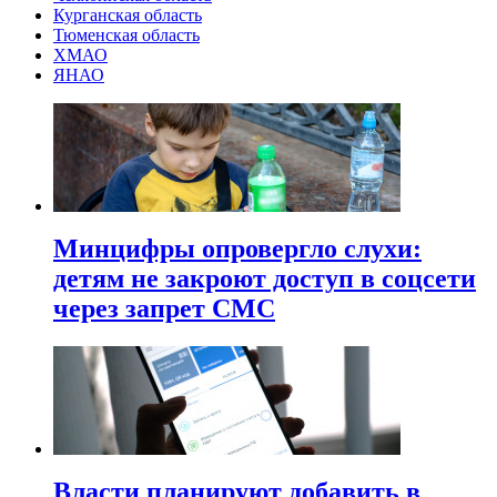
Курганская область
Тюменская область
ХМАО
ЯНАО
Минцифры опровергло слухи:
детям не закроют доступ в соцсети
через запрет СМС
Власти планируют добавить в