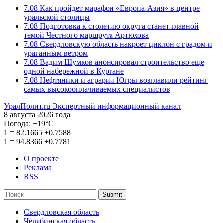
7.08
Как пройдет марафон «Европа-Азия» в центре
уральской столицы
7.08
Подготовка к столетию округа станет главной
темой Честного маршрута Артюхова
7.08
Свердловскую область накроет циклон с градом и
ураганным ветром
7.08
Вадим Шумков анонсировал строительство еще
одной набережной в Кургане
7.08
Нефтяники и аграрии Югры возглавили рейтинг
самых высокооплачиваемых специалистов
УралПолит.ru
Экспертный информационный канал
8 августа 2026 года
Погода:
+19°С
1
=
82.1665
+0.7588
1
=
94.8366
+0.7781
О проекте
Реклама
RSS
Submit
Свердловская область
Челябинская область