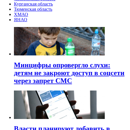
Курганская область
Тюменская область
ХМАО
ЯНАО
Минцифры опровергло слухи:
детям не закроют доступ в соцсети
через запрет СМС
Власти планируют добавить в