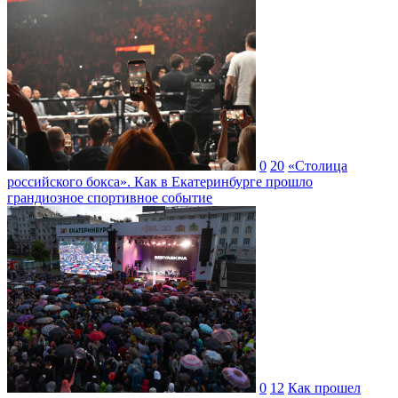
0
20
«Столица
российского бокса». Как в Екатеринбурге прошло
грандиозное спортивное событие
0
12
Как прошел