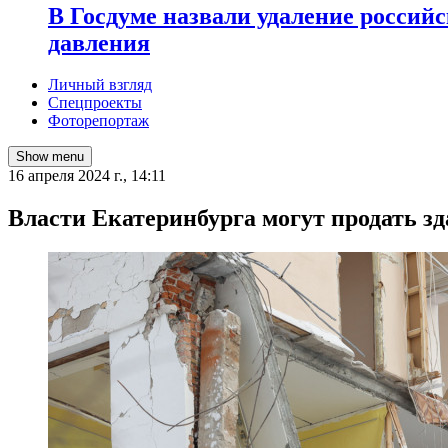
В Госдуме назвали удаление россий
давления
Личный взгляд
Спецпроекты
Фоторепортаж
Show menu
16 апреля 2024 г., 14:11
Власти Екатеринбурга могут продать з