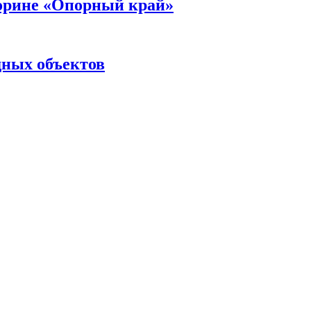
торине «Опорный край»
дных объектов