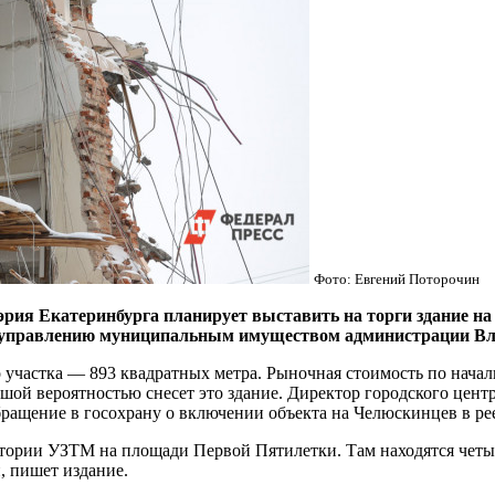
Фото: Евгений Поторочин
катеринбурга планирует выставить на торги здание на ули
о управлению муниципальным имуществом администрации Вл
о участка — 893 квадратных метра. Рыночная стоимость по начал
шой вероятностью снесет это здание. Директор городского цент
бращение в госохрану о включении объекта на Челюскинцев в ре
ритории УЗТМ на площади Первой Пятилетки. Там находятся чет
, пишет издание.