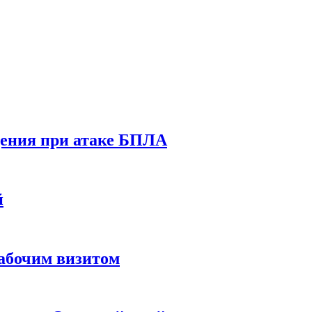
дения при атаке БПЛА
й
абочим визитом