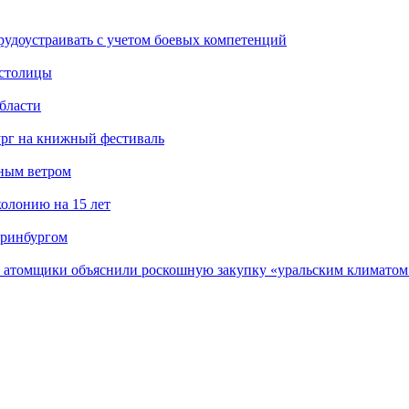
рудоустраивать с учетом боевых компетенций
 столицы
бласти
ург на книжный фестиваль
нным ветром
олонию на 15 лет
еринбургом
е атомщики объяснили роскошную закупку «уральским климатом