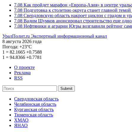
7.08
Как пройдет марафон «Европа-Азия» в центре ураль
7.08
Подготовка к столетию округа станет главной темо
7.08
Свердловскую область накроет циклон с градом и у
7.08
Вадим Шумков анонсировал строительство еще одно
7.08
Нефтяники и аграрии Югры возглавили рейтинг са
УралПолит.ru
Экспертный информационный канал
8 августа 2026 года
Погода:
+23°С
1
=
82.1665
+0.7588
1
=
94.8366
+0.7781
О проекте
Реклама
RSS
Submit
Свердловская область
Челябинская область
Курганская область
Тюменская область
ХМАО
ЯНАО