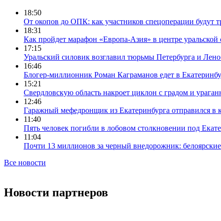
18:50
От окопов до ОПК: как участников спецоперации будут т
18:31
Как пройдет марафон «Европа-Азия» в центре уральской
17:15
Уральский силовик возглавил тюрьмы Петербурга и Лено
16:46
Блогер-миллионник Роман Каграманов едет в Екатеринб
15:21
Свердловскую область накроет циклон с градом и урага
12:46
Гаражный мефедронщик из Екатеринбурга отправился в к
11:40
Пять человек погибли в лобовом столкновении под Екат
11:04
Почти 13 миллионов за черный внедорожник: белоярски
Все новости
Новости партнеров