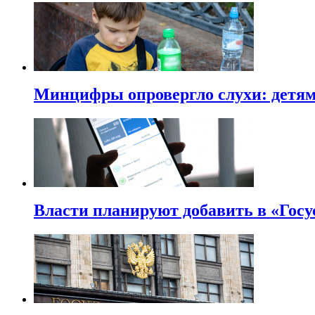
Минцифры опровергло слухи: детям 
Власти планируют добавить в «Госу