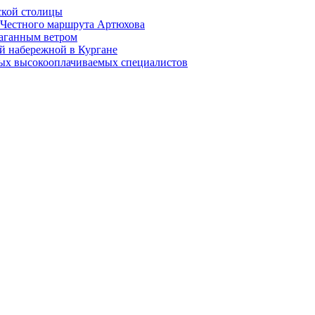
ской столицы
й Честного маршрута Артюхова
раганным ветром
й набережной в Кургане
мых высокооплачиваемых специалистов