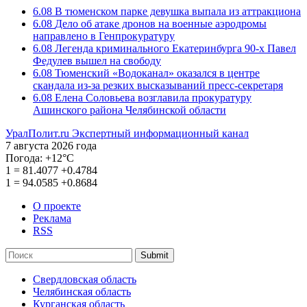
6.08
В тюменском парке девушка выпала из аттракциона
6.08
Дело об атаке дронов на военные аэродромы
направлено в Генпрокуратуру
6.08
Легенда криминального Екатеринбурга 90-х Павел
Федулев вышел на свободу
6.08
Тюменский «Водоканал» оказался в центре
скандала из-за резких высказываний пресс-секретаря
6.08
Елена Соловьева возглавила прокуратуру
Ашинского района Челябинской области
УралПолит.ru
Экспертный информационный канал
7 августа 2026 года
Погода:
+12°С
1
=
81.4077
+0.4784
1
=
94.0585
+0.8684
О проекте
Реклама
RSS
Submit
Свердловская область
Челябинская область
Курганская область