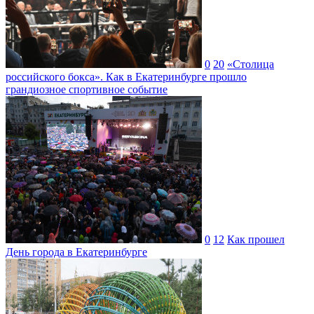
0
20
«Столица
российского бокса». Как в Екатеринбурге прошло
грандиозное спортивное событие
0
12
Как прошел
День города в Екатеринбурге