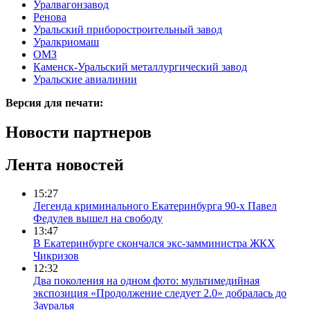
Уралвагонзавод
Ренова
Уральский приборостроительный завод
Уралкриомаш
ОМЗ
Каменск-Уральский металлургический завод
Уральские авиалинии
Версия для печати:
Новости партнеров
Лента новостей
15:27
Легенда криминального Екатеринбурга 90-х Павел
Федулев вышел на свободу
13:47
В Екатеринбурге скончался экс-замминистра ЖКХ
Чикризов
12:32
Два поколения на одном фото: мультимедийная
экспозиция «Продолжение следует 2.0» добралась до
Зауралья