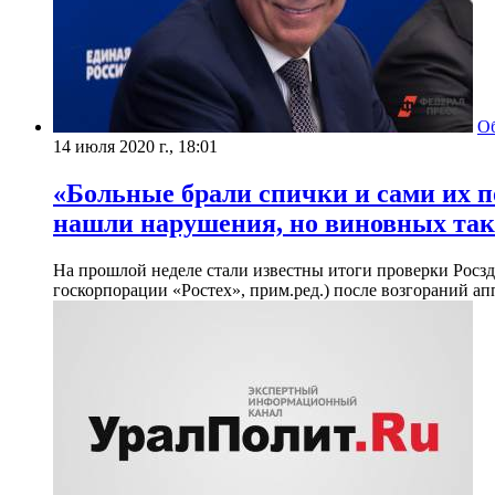
О
14 июля 2020 г., 18:01
«Больные брали спички и сами их п
нашли нарушения, но виновных так 
На прошлой неделе стали известны итоги проверки Росзд
госкорпорации «Ростех», прим.ред.) после возгораний а