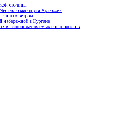
ской столицы
й Честного маршрута Артюхова
раганным ветром
й набережной в Кургане
мых высокооплачиваемых специалистов