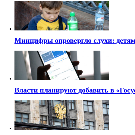
Минцифры опровергло слухи: детям 
Власти планируют добавить в «Госу