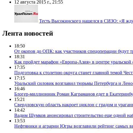
12 августа 2015 г., 21:55
Тесть Высокинского нашелся в СИЗО: «Я жду
Лента новостей
18:50
От окопов до ОПК: как участников спецоперации будут т
18:31
Как пройдет марафон «Европа-Азия» в центре уральской
17:35
Подготовка к столетию округа станет главной темой Че
17:15
Уральский силовик возглавил тюрьмы Петербурга и Лено
16:46
Блогер-миллионник Роман Каграманов едет в Екатеринб
15:21
Свердловскую область накроет циклон с градом и урага
14:42
Вадим Шумков анонсировал строительство еще одной на
13:53
Нефтяники и аграрии Югры возглавили рейтинг самых в