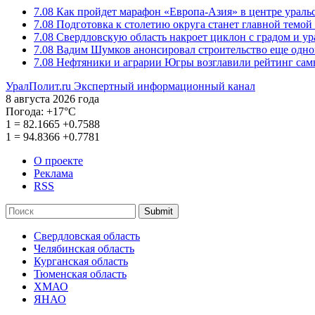
7.08
Как пройдет марафон «Европа-Азия» в центре ураль
7.08
Подготовка к столетию округа станет главной темо
7.08
Свердловскую область накроет циклон с градом и у
7.08
Вадим Шумков анонсировал строительство еще одно
7.08
Нефтяники и аграрии Югры возглавили рейтинг са
УралПолит.ru
Экспертный информационный канал
8 августа 2026 года
Погода:
+17°С
1
=
82.1665
+0.7588
1
=
94.8366
+0.7781
О проекте
Реклама
RSS
Submit
Свердловская область
Челябинская область
Курганская область
Тюменская область
ХМАО
ЯНАО