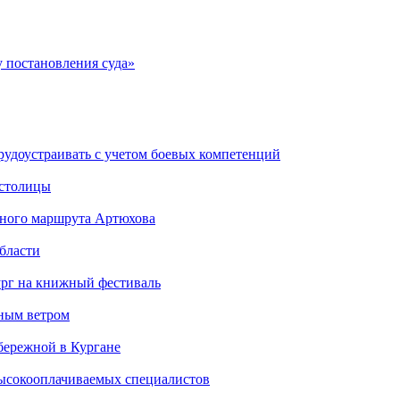
 постановления суда»
рудоустраивать с учетом боевых компетенций
 столицы
стного маршрута Артюхова
бласти
ург на книжный фестиваль
нным ветром
бережной в Кургане
ысокооплачиваемых специалистов