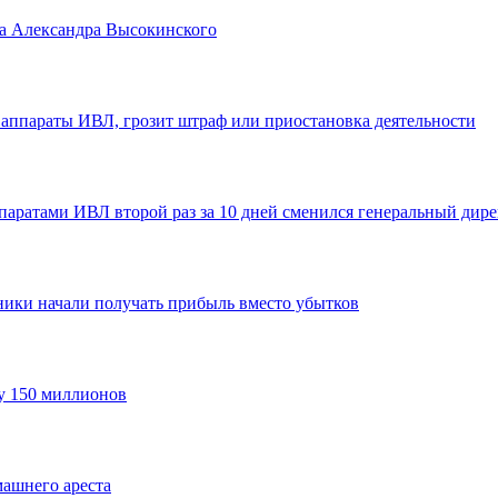
да Александра Высокинского
 аппараты ИВЛ, грозит штраф или приостановка деятельности
ппаратами ИВЛ второй раз за 10 дней сменился генеральный дир
ики начали получать прибыль вместо убытков
ту 150 миллионов
машнего ареста