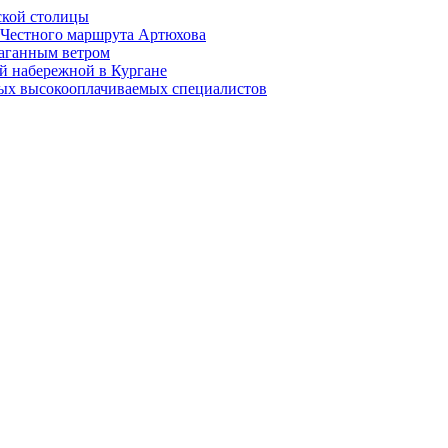
ской столицы
й Честного маршрута Артюхова
раганным ветром
й набережной в Кургане
мых высокооплачиваемых специалистов