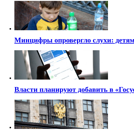
Минцифры опровергло слухи: детям 
Власти планируют добавить в «Госу