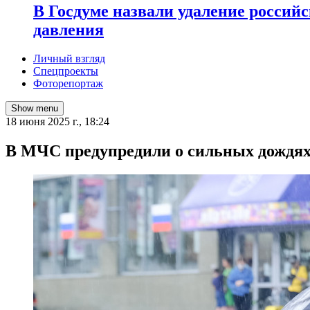
В Госдуме назвали удаление россий
давления
Личный взгляд
Спецпроекты
Фоторепортаж
Show menu
18 июня 2025 г., 18:24
В МЧС предупредили о сильных дождях