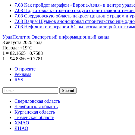
7.08
Как пройдет марафон «Европа-Азия» в центре ураль
7.08
Подготовка к столетию округа станет главной темо
7.08
Свердловскую область накроет циклон с градом и у
7.08
Вадим Шумков анонсировал строительство еще одно
7.08
Нефтяники и аграрии Югры возглавили рейтинг са
УралПолит.ru
Экспертный информационный канал
8 августа 2026 года
Погода:
+19°С
1
=
82.1665
+0.7588
1
=
94.8366
+0.7781
О проекте
Реклама
RSS
Submit
Свердловская область
Челябинская область
Курганская область
Тюменская область
ХМАО
ЯНАО