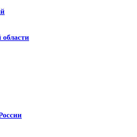
ей
 области
России