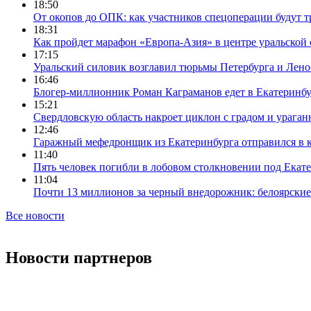
18:50
От окопов до ОПК: как участников спецоперации будут т
18:31
Как пройдет марафон «Европа-Азия» в центре уральской
17:15
Уральский силовик возглавил тюрьмы Петербурга и Лено
16:46
Блогер-миллионник Роман Каграманов едет в Екатеринб
15:21
Свердловскую область накроет циклон с градом и урага
12:46
Гаражный мефедронщик из Екатеринбурга отправился в к
11:40
Пять человек погибли в лобовом столкновении под Екат
11:04
Почти 13 миллионов за черный внедорожник: белоярски
Все новости
Новости партнеров