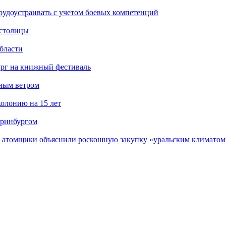
рудоустраивать с учетом боевых компетенций
 столицы
бласти
ург на книжный фестиваль
нным ветром
олонию на 15 лет
еринбургом
е атомщики объяснили роскошную закупку «уральским климатом