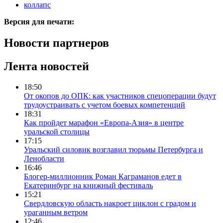
коллапс
Версия для печати:
Новости партнеров
Лента новостей
18:50
От окопов до ОПК: как участников спецоперации будут
трудоустраивать с учетом боевых компетенций
18:31
Как пройдет марафон «Европа-Азия» в центре
уральской столицы
17:15
Уральский силовик возглавил тюрьмы Петербурга и
Ленобласти
16:46
Блогер-миллионник Роман Каграманов едет в
Екатеринбург на книжный фестиваль
15:21
Свердловскую область накроет циклон с градом и
ураганным ветром
12:46