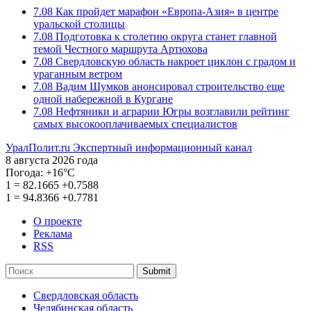
7.08
Как пройдет марафон «Европа-Азия» в центре
уральской столицы
7.08
Подготовка к столетию округа станет главной
темой Честного маршрута Артюхова
7.08
Свердловскую область накроет циклон с градом и
ураганным ветром
7.08
Вадим Шумков анонсировал строительство еще
одной набережной в Кургане
7.08
Нефтяники и аграрии Югры возглавили рейтинг
самых высокооплачиваемых специалистов
УралПолит.ru
Экспертный информационный канал
8 августа 2026 года
Погода:
+16°С
1
=
82.1665
+0.7588
1
=
94.8366
+0.7781
О проекте
Реклама
RSS
Submit
Свердловская область
Челябинская область