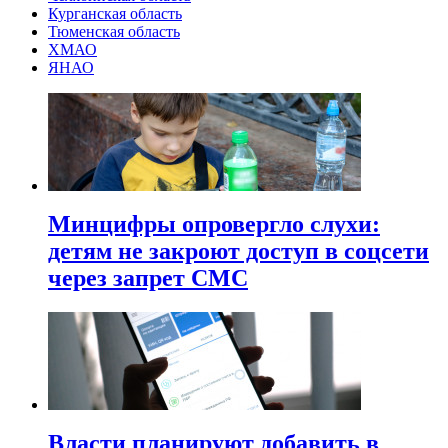
Курганская область
Тюменская область
ХМАО
ЯНАО
Минцифры опровергло слухи:
детям не закроют доступ в соцсети
через запрет СМС
Власти планируют добавить в