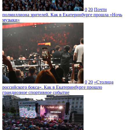
0
20
Почти
полмиллиона зрителей. Как в Екатеринбурге прошла «Ночь
музыки»
0
20
«Столица
российского бокса». Как в Екатеринбурге прошло
грандиозное спортивное событие