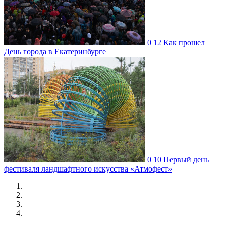
0
12
Как прошел
День города в Екатеринбурге
0
10
Первый день
фестиваля ландшафтного искусства «Атмофест»