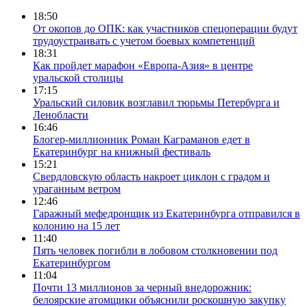
18:50
От окопов до ОПК: как участников спецоперации будут
трудоустраивать с учетом боевых компетенций
18:31
Как пройдет марафон «Европа-Азия» в центре
уральской столицы
17:15
Уральский силовик возглавил тюрьмы Петербурга и
Ленобласти
16:46
Блогер-миллионник Роман Каграманов едет в
Екатеринбург на книжный фестиваль
15:21
Свердловскую область накроет циклон с градом и
ураганным ветром
12:46
Гаражный мефедронщик из Екатеринбурга отправился в
колонию на 15 лет
11:40
Пять человек погибли в лобовом столкновении под
Екатеринбургом
11:04
Почти 13 миллионов за черный внедорожник:
белоярские атомщики объяснили роскошную закупку