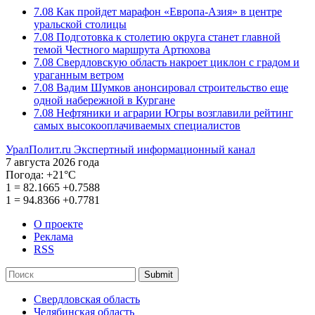
7.08
Как пройдет марафон «Европа-Азия» в центре
уральской столицы
7.08
Подготовка к столетию округа станет главной
темой Честного маршрута Артюхова
7.08
Свердловскую область накроет циклон с градом и
ураганным ветром
7.08
Вадим Шумков анонсировал строительство еще
одной набережной в Кургане
7.08
Нефтяники и аграрии Югры возглавили рейтинг
самых высокооплачиваемых специалистов
УралПолит.ru
Экспертный информационный канал
7 августа 2026 года
Погода:
+21°С
1
=
82.1665
+0.7588
1
=
94.8366
+0.7781
О проекте
Реклама
RSS
Submit
Свердловская область
Челябинская область