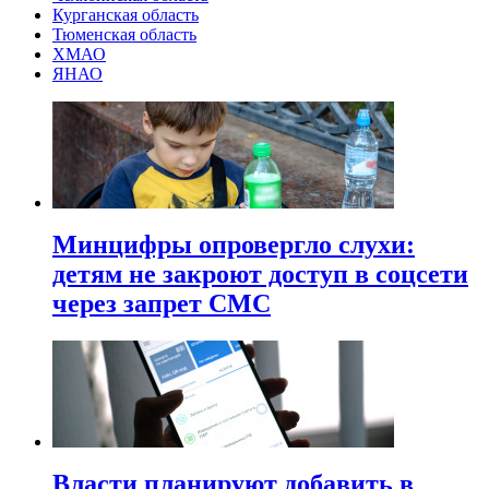
Курганская область
Тюменская область
ХМАО
ЯНАО
Минцифры опровергло слухи:
детям не закроют доступ в соцсети
через запрет СМС
Власти планируют добавить в