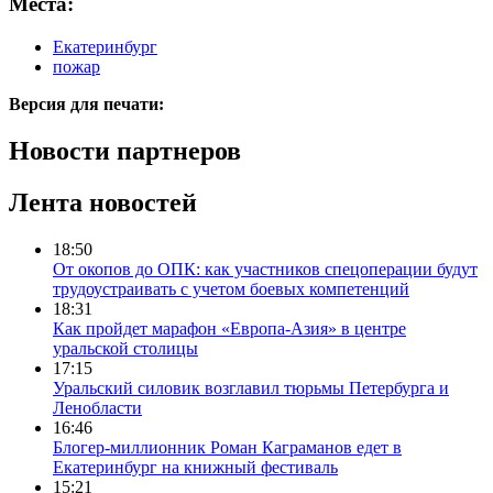
Места:
Екатеринбург
пожар
Версия для печати:
Новости партнеров
Лента новостей
18:50
От окопов до ОПК: как участников спецоперации будут
трудоустраивать с учетом боевых компетенций
18:31
Как пройдет марафон «Европа-Азия» в центре
уральской столицы
17:15
Уральский силовик возглавил тюрьмы Петербурга и
Ленобласти
16:46
Блогер-миллионник Роман Каграманов едет в
Екатеринбург на книжный фестиваль
15:21