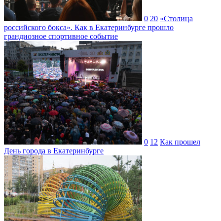
0
20
«Столица
российского бокса». Как в Екатеринбурге прошло
грандиозное спортивное событие
0
12
Как прошел
День города в Екатеринбурге