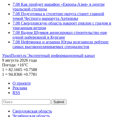
7.08
Как пройдет марафон «Европа-Азия» в центре
уральской столицы
7.08
Подготовка к столетию округа станет главной
темой Честного маршрута Артюхова
7.08
Свердловскую область накроет циклон с градом и
ураганным ветром
7.08
Вадим Шумков анонсировал строительство еще
одной набережной в Кургане
7.08
Нефтяники и аграрии Югры возглавили рейтинг
самых высокооплачиваемых специалистов
УралПолит.ru
Экспертный информационный канал
9 августа 2026 года
Погода:
+16°С
1
=
82.1665
+0.7588
1
=
94.8366
+0.7781
О проекте
Реклама
RSS
Submit
Свердловская область
Челябинская область