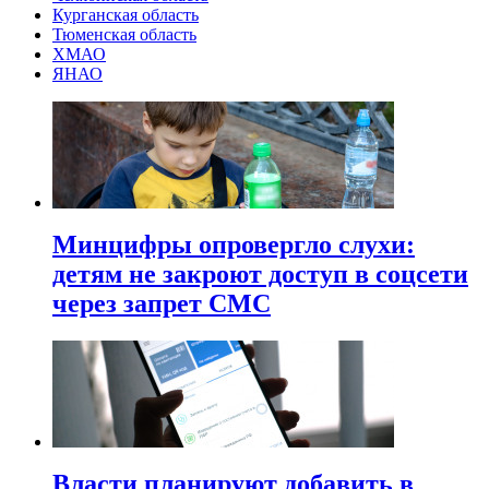
Курганская область
Тюменская область
ХМАО
ЯНАО
Минцифры опровергло слухи:
детям не закроют доступ в соцсети
через запрет СМС
Власти планируют добавить в