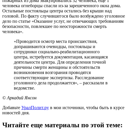
пожарных из дома эвакуировались 32 человека, еще 1
человека огнеборцы спасли из-за зарешеченного окна дома.
Остальные постояльцы центра остались без крыши над
головой. По факту случившегося было возбуждено уголовное
дело по статье «Оказание услуг, не отвечающих требованиям
безопасности, повлекшее по неосторожности смерть
человека».
«Проводится осмотр места происшествия,
допрашиваются очевидцы, постояльцы и
сотрудники социально-реабилитационного
центра, истребуется документация, касающаяся
деятельности центра. Для определения точной
причины смерти женщины и обстоятельств
возникновения возгорания проводятся
соответствующие экспертизы. Расследование
уголовного дела продолжается», – рассказали в
ведомстве.
© Аркадий Янсон
Добавьте
УралПолит.ру
в мои источники, чтобы быть в курсе
новостей дня.
Читайте еще материалы по этой теме: