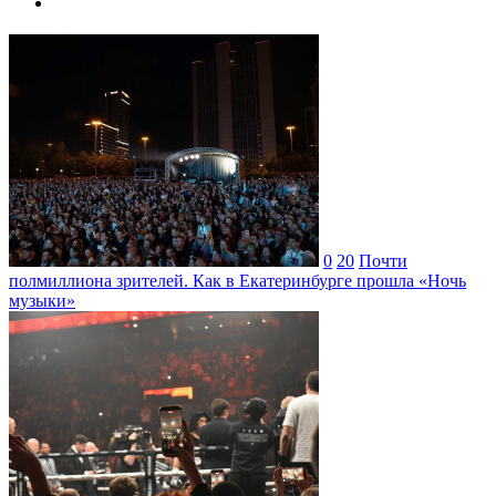
0
20
Почти
полмиллиона зрителей. Как в Екатеринбурге прошла «Ночь
музыки»