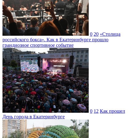
0
20
«Столица
российского бокса». Как в Екатеринбурге прошло
грандиозное спортивное событие
0
12
Как прошел
День города в Екатеринбурге