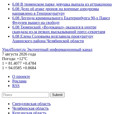
6.08
В тюменском парке девушка выпала из аттракциона
6.08
Дело об атаке дронов на военные аэродромы
направлено в Генпрокуратуру
6.08
Легенда криминального Екатеринбурга 90-х Павел
Федулев вышел на свободу
6.08
Тюменский «Водоканал» оказался в центре
скандала из-за резких высказываний пресс-секретаря
6.08
Елена Соловьева возглавила прокуратуру
Ашинского района Челябинской области
УралПолит.ru
Экспертный информационный канал
7 августа 2026 года
Погода:
+12°С
1
=
81.4077
+0.4784
1
=
94.0585
+0.8684
О проекте
Реклама
RSS
Submit
Свердловская область
Челябинская область
Курганская область