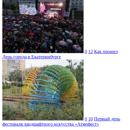
0
12
Как прошел
День города в Екатеринбурге
0
10
Первый день
фестиваля ландшафтного искусства «Атмофест»