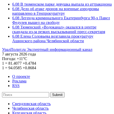
6.08
В тюменском парке девушка выпала из аттракциона
6.08
Дело об атаке дронов на военные аэродромы
направлено в Генпрокуратуру
6.08
Легенда криминального Екатеринбурга 90-х Павел
Федулев вышел на свободу
6.08
Тюменский «Водоканал» оказался в центре
скандала из-за резких высказываний пресс-секретаря
6.08
Елена Соловьева возглавила прокуратуру
Ашинского района Челябинской области
УралПолит.ru
Экспертный информационный канал
7 августа 2026 года
Погода:
+11°С
1
=
81.4077
+0.4784
1
=
94.0585
+0.8684
О проекте
Реклама
RSS
Submit
Свердловская область
Челябинская область
Курганская область