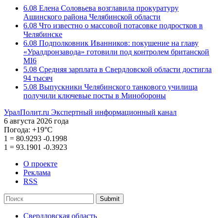
6.08
Елена Соловьева возглавила прокуратуру
Ашинского района Челябинской области
6.08
Что известно о массовой потасовке подростков в
Челябинске
6.08
Подполковник Иванников: покушение на главу
«Уралдронзавода» готовили под контролем британской
MI6
5.08
Средняя зарплата в Свердловской области достигла
94 тысяч
5.08
Выпускники Челябинского танкового училища
получили ключевые посты в Минобороны
УралПолит.ru
Экспертный информационный канал
6 августа 2026 года
Погода:
+19°С
1
=
80.9293
-0.1998
1
=
93.1901
-0.3923
О проекте
Реклама
RSS
Submit
Свердловская область