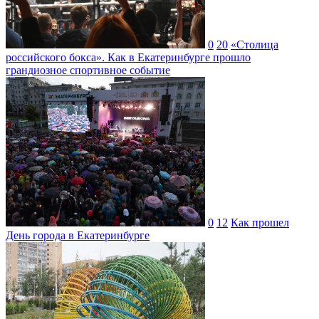
0
20
«Столица
российского бокса». Как в Екатеринбурге прошло
грандиозное спортивное событие
0
12
Как прошел
День города в Екатеринбурге