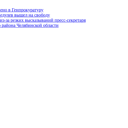
лено в Генпрокуратуру
едулев вышел на свободу
из-за резких высказываний пресс-секретаря
 района Челябинской области