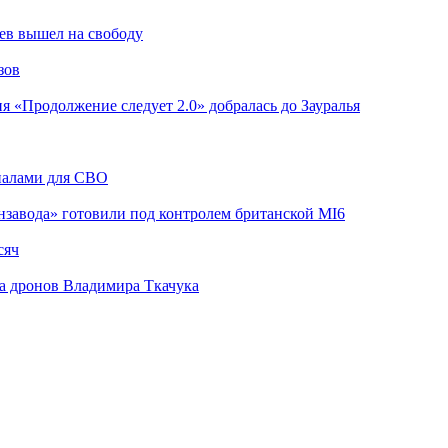
ев вышел на свободу
зов
я «Продолжение следует 2.0» добралась до Зауралья
риалами для СВО
завода» готовили под контролем британской MI6
сяч
а дронов Владимира Ткачука