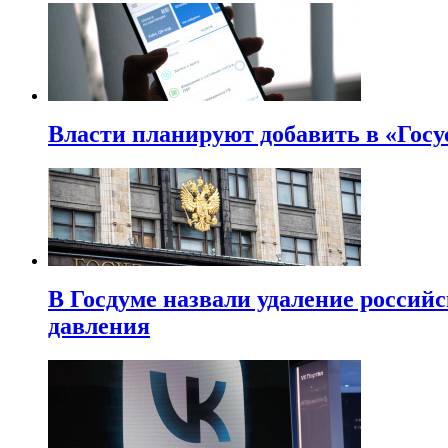
Власти планируют добавить в «Госу
В Госдуме назвали удаление россий
давления