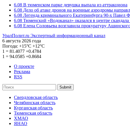
6.08
В тюменском парке девушка выпала из аттракциона
6.08
Дело об атаке дронов на военные аэродромы направ
6.08
Легенда криминального Екатеринбурга 90-х Павел Ф
6.08
Тюменский «Водоканал» оказался в центре скандала 
6.08
Елена Соловьева возглавила прокуратуру Ашинского
УралПолит.ru
Экспертный информационный канал
6 августа 2026 года
Погода:
+15°С
+12°С
1
=
81.4077
+0.4784
1
=
94.0585
+0.8684
О проекте
Реклама
RSS
Submit
Свердловская область
Челябинская область
Курганская область
Тюменская область
ХМАО
ЯНАО