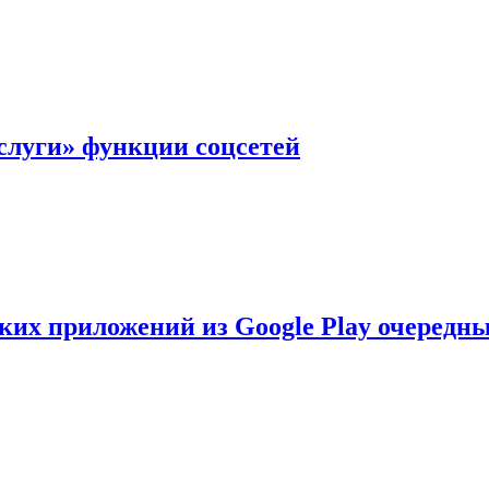
слуги» функции соцсетей
ских приложений из Google Play очеред