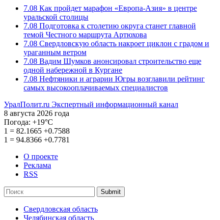
7.08
Как пройдет марафон «Европа-Азия» в центре
уральской столицы
7.08
Подготовка к столетию округа станет главной
темой Честного маршрута Артюхова
7.08
Свердловскую область накроет циклон с градом и
ураганным ветром
7.08
Вадим Шумков анонсировал строительство еще
одной набережной в Кургане
7.08
Нефтяники и аграрии Югры возглавили рейтинг
самых высокооплачиваемых специалистов
УралПолит.ru
Экспертный информационный канал
8 августа 2026 года
Погода:
+19°С
1
=
82.1665
+0.7588
1
=
94.8366
+0.7781
О проекте
Реклама
RSS
Submit
Свердловская область
Челябинская область