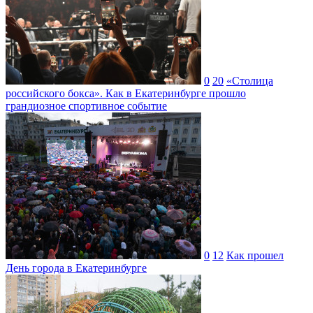
0
20
«Столица
российского бокса». Как в Екатеринбурге прошло
грандиозное спортивное событие
0
12
Как прошел
День города в Екатеринбурге