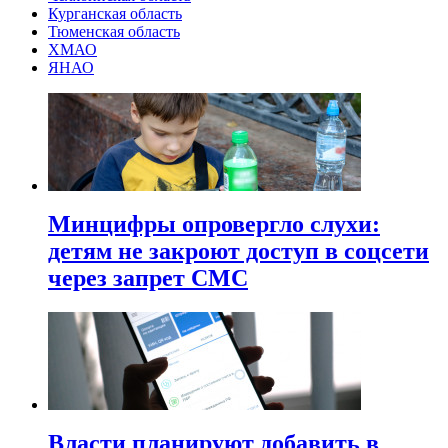
Курганская область
Тюменская область
ХМАО
ЯНАО
Минцифры опровергло слухи:
детям не закроют доступ в соцсети
через запрет СМС
Власти планируют добавить в