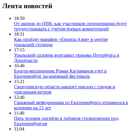
Лента новостей
18:50
От окопов до ОПК: как участников спецоперации будут
трудоустраивать с учетом боевых компетенций
18:31
Как пройдет марафон «Европа-Азия» в центре
уральской столицы
17:15
Уральский силовик возглавил тюрьмы Петербурга и
Ленобласти
16:46
Блогер-миллионник Роман Каграманов едет в
Екатеринбург на книжный фестиваль
15:21
Свердловскую область накроет циклон с градом и
ураганным ветром
12:46
Гаражный мефедронщик из Екатеринбурга отправился в
колонию на 15 лет
11:40
Пять человек погибли в лобовом столкновении под
Екатеринбургом
11:04