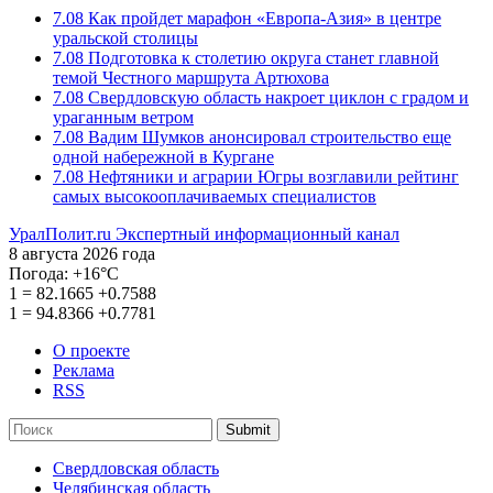
7.08
Как пройдет марафон «Европа-Азия» в центре
уральской столицы
7.08
Подготовка к столетию округа станет главной
темой Честного маршрута Артюхова
7.08
Свердловскую область накроет циклон с градом и
ураганным ветром
7.08
Вадим Шумков анонсировал строительство еще
одной набережной в Кургане
7.08
Нефтяники и аграрии Югры возглавили рейтинг
самых высокооплачиваемых специалистов
УралПолит.ru
Экспертный информационный канал
8 августа 2026 года
Погода:
+16°С
1
=
82.1665
+0.7588
1
=
94.8366
+0.7781
О проекте
Реклама
RSS
Submit
Свердловская область
Челябинская область