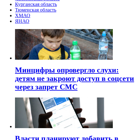
Курганская область
Тюменская область
ХМАО
ЯНАО
Минцифры опровергло слухи:
детям не закроют доступ в соцсети
через запрет СМС
Власти планируют добавить в