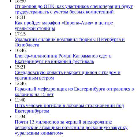
18:50
От окопов до ОПК: как участников спецоперации будут
трудоустраивать с учетом боевых компетенций
18:31
Как пройдет марафон «Европа-Азия» в центре
уральской столицы
17:15
Уральский силовик возглавил тюрьмы Петербурга и
Ленобласти
16:46
Блогер-миллионник Роман Каграманов едет в
Екатеринбург на книжный фестиваль
15:21
Свердловскую область накроет циклон с градом и
ураганным ветром
12:46
Гаражный мефедронщик из Екатеринбурга отправился в
колонию на 15 лет
11:40
Пять человек погибли в лобовом столкновении под
Екатеринбургом
11:04
Почти 13 миллионов за черный внедорожник:
белоярские атомщики объяснили роскошную закупку
«уральским климатом»