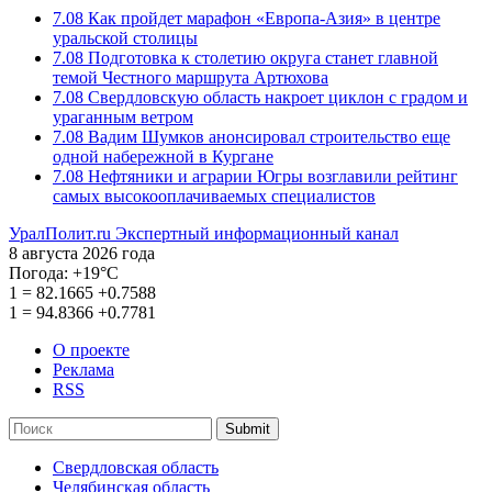
7.08
Как пройдет марафон «Европа-Азия» в центре
уральской столицы
7.08
Подготовка к столетию округа станет главной
темой Честного маршрута Артюхова
7.08
Свердловскую область накроет циклон с градом и
ураганным ветром
7.08
Вадим Шумков анонсировал строительство еще
одной набережной в Кургане
7.08
Нефтяники и аграрии Югры возглавили рейтинг
самых высокооплачиваемых специалистов
УралПолит.ru
Экспертный информационный канал
8 августа 2026 года
Погода:
+19°С
1
=
82.1665
+0.7588
1
=
94.8366
+0.7781
О проекте
Реклама
RSS
Submit
Свердловская область
Челябинская область