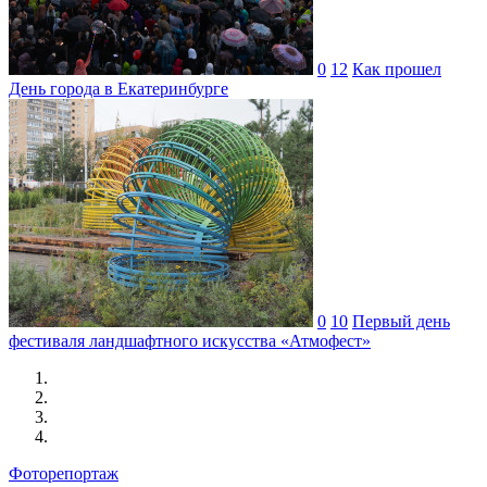
0
12
Как прошел
День города в Екатеринбурге
0
10
Первый день
фестиваля ландшафтного искусства «Атмофест»
Фоторепортаж