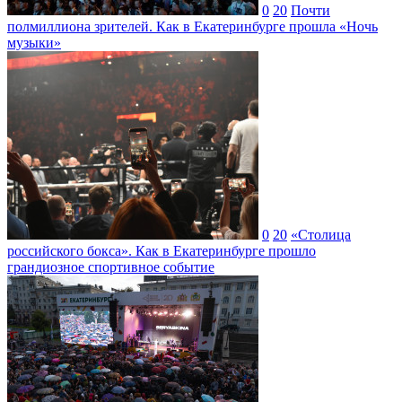
0
20
Почти
полмиллиона зрителей. Как в Екатеринбурге прошла «Ночь
музыки»
0
20
«Столица
российского бокса». Как в Екатеринбурге прошло
грандиозное спортивное событие