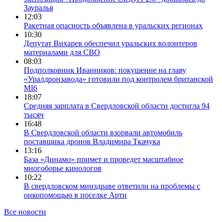
Зауралья
12:03
Ракетная опасность объявлена в уральских регионах
10:30
Депутат Вихарев обеспечил уральских волонтеров
материалами для СВО
08:03
Подполковник Иванников: покушение на главу
«Уралдронзавода» готовили под контролем британской
MI6
18:07
Средняя зарплата в Свердловской области достигла 94
тысяч
16:48
В Свердловской области взорвали автомобиль
поставщика дронов Владимира Ткачука
13:16
База «Динамо» примет и проведет масштабное
многоборье кинологов
10:22
В свердловском минздраве ответили на проблемы с
онкопомощью в поселке Арти
Все новости