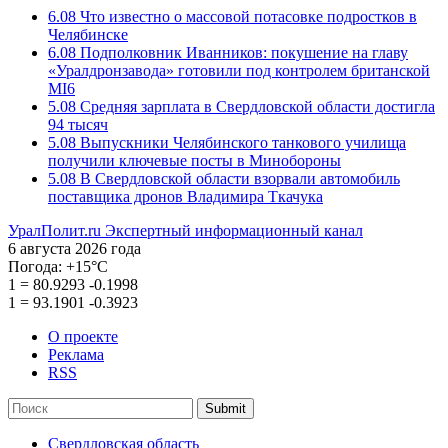
6.08
Что известно о массовой потасовке подростков в
Челябинске
6.08
Подполковник Иванников: покушение на главу
«Уралдронзавода» готовили под контролем британской
MI6
5.08
Средняя зарплата в Свердловской области достигла
94 тысяч
5.08
Выпускники Челябинского танкового училища
получили ключевые посты в Минобороны
5.08
В Свердловской области взорвали автомобиль
поставщика дронов Владимира Ткачука
УралПолит.ru
Экспертный информационный канал
6 августа 2026 года
Погода:
+15°С
1
=
80.9293
-0.1998
1
=
93.1901
-0.3923
О проекте
Реклама
RSS
Submit
Свердловская область