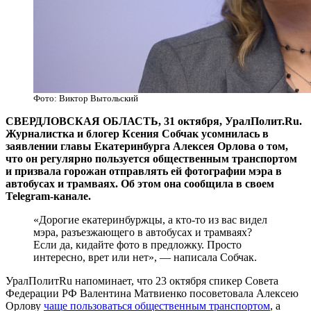
Фото: Виктор Вытольский
СВЕРДЛОВСКАЯ ОБЛАСТЬ, 31 октября, УралПолит.Ru.
Журналистка и блогер Ксения Собчак усомнилась в
заявлении главы Екатеринбурга Алексея Орлова о том,
что он регулярно пользуется общественным транспортом
и призвала горожан отправлять ей фотографии мэра в
автобусах и трамваях. Об этом она сообщила в своем
Telegram-канале.
«Дорогие екатеринбуржцы, а кто-то из вас видел
мэра, разъезжающего в автобусах и трамваях?
Если да, кидайте фото в предложку. Просто
интересно, врет или нет», — написала Собчак.
УралПолитRu напоминает, что 23 октября спикер Совета
Федерации РФ Валентина Матвиенко посоветовала Алексею
Орлову
чаще пользоваться общественным транспортом
, а