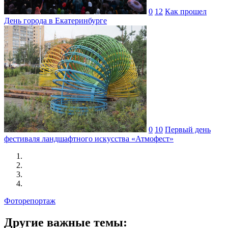
0
12
Как прошел
День города в Екатеринбурге
0
10
Первый день
фестиваля ландшафтного искусства «Атмофест»
Фоторепортаж
Другие важные темы: