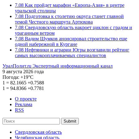
7.08
Как пройдет марафон «Европа-Азия» в центре
уральской столицы
7.08
Подготовка к столетию округа станет главной
темой Честного маршрута Артюхова
7.08
Свердловскую область накроет циклон с градом и
ураганным ветром
7.08
Вадим Шумков анонсировал строительство еще
одной набережной в Кургане
7.08
Нефтяники и аграрии Югры возглавили рейтинг
самых высокооплачиваемых специалистов
УралПолит.ru
Экспертный информационный канал
9 августа 2026 года
Погода:
+19°С
1
=
82.1665
+0.7588
1
=
94.8366
+0.7781
О проекте
Реклама
RSS
Submit
Свердловская область
Челябинская область