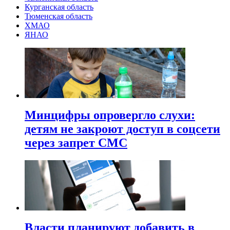
Курганская область
Тюменская область
ХМАО
ЯНАО
Минцифры опровергло слухи:
детям не закроют доступ в соцсети
через запрет СМС
Власти планируют добавить в