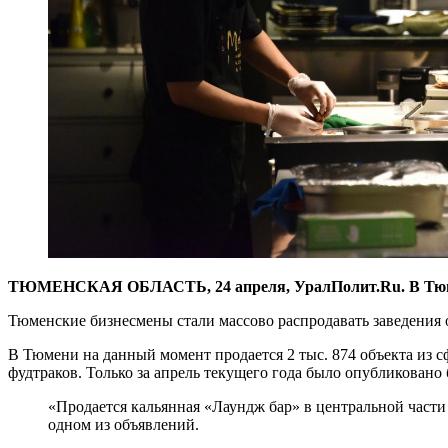
ТЮМЕНСКАЯ ОБЛАСТЬ, 24 апреля, УралПолит.Ru. В Тюмен
Тюменские бизнесмены стали массово распродавать заведения 
В Тюмени на данный момент продается 2 тыс. 874 объекта из с
фудтраков. Только за апрель текущего года было опубликовано
«Продается кальянная «Лаундж бар» в центральной части 
одном из объявлений.