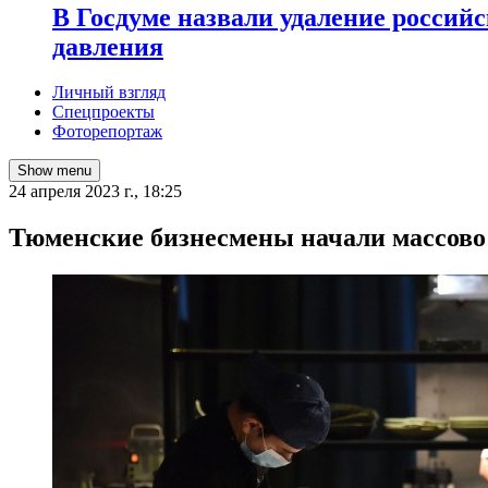
В Госдуме назвали удаление россий
давления
Личный взгляд
Спецпроекты
Фоторепортаж
Show menu
24 апреля 2023 г., 18:25
Тюменские бизнесмены начали массово