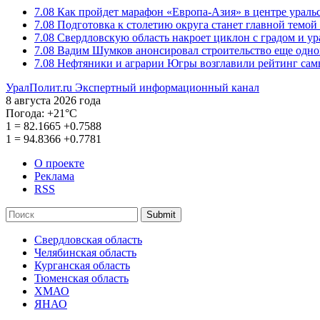
7.08
Как пройдет марафон «Европа-Азия» в центре ураль
7.08
Подготовка к столетию округа станет главной темо
7.08
Свердловскую область накроет циклон с градом и у
7.08
Вадим Шумков анонсировал строительство еще одно
7.08
Нефтяники и аграрии Югры возглавили рейтинг са
УралПолит.ru
Экспертный информационный канал
8 августа 2026 года
Погода:
+21°С
1
=
82.1665
+0.7588
1
=
94.8366
+0.7781
О проекте
Реклама
RSS
Submit
Свердловская область
Челябинская область
Курганская область
Тюменская область
ХМАО
ЯНАО