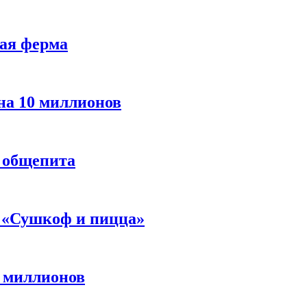
ная ферма
на 10 миллионов
 общепита
и «Сушкоф и пицца»
7 миллионов