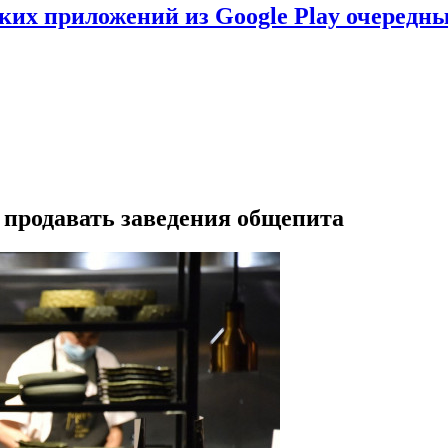
ских приложений из Google Play очеред
 продавать заведения общепита