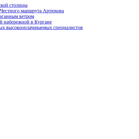
ской столицы
й Честного маршрута Артюхова
раганным ветром
й набережной в Кургане
мых высокооплачиваемых специалистов