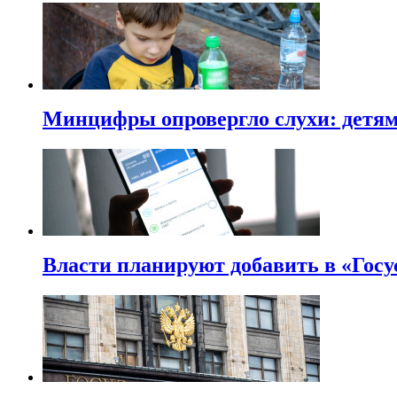
Минцифры опровергло слухи: детям 
Власти планируют добавить в «Госу