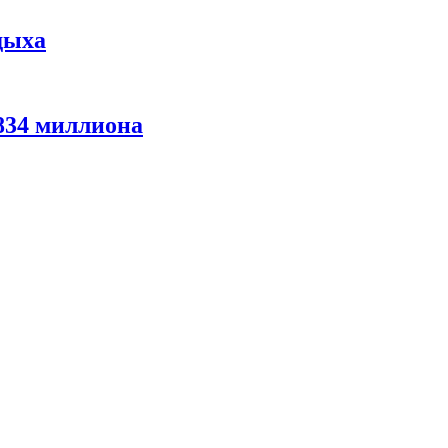
дыха
 834 миллиона