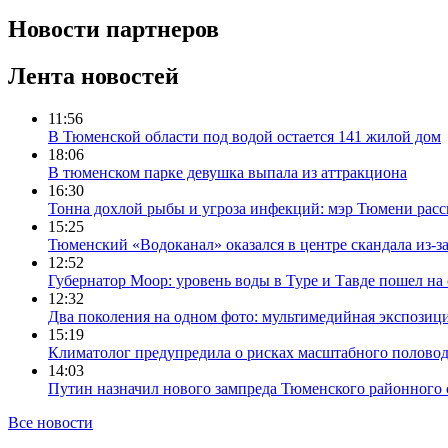
Новости партнеров
Лента новостей
11:56
В Тюменской области под водой остается 141 жилой дом
18:06
В тюменском парке девушка выпала из аттракциона
16:30
Тонна дохлой рыбы и угроза инфекций: мэр Тюмени расс
15:25
Тюменский «Водоканал» оказался в центре скандала из-з
12:52
Губернатор Моор: уровень воды в Туре и Тавде пошел на
12:32
Два поколения на одном фото: мультимедийная экспозици
15:19
Климатолог предупредила о рисках масштабного половодь
14:03
Путин назначил нового зампреда Тюменского районного 
Все новости