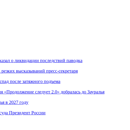
казал о ликвидации последствий паводка
а резких высказываний пресс-секретаря
 спад после затяжного подъема
я «Продолжение следует 2.0» добралась до Зауралья
я в 2027 году
суда Президент России