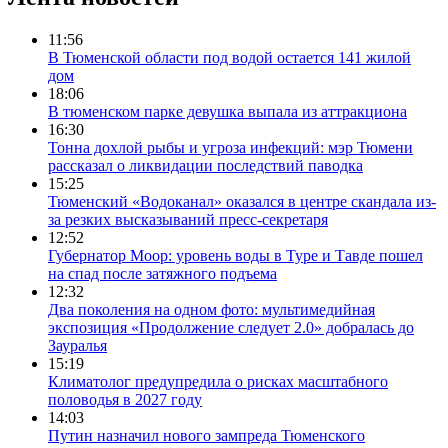
11:56
В Тюменской области под водой остается 141 жилой
дом
18:06
В тюменском парке девушка выпала из аттракциона
16:30
Тонна дохлой рыбы и угроза инфекций: мэр Тюмени
рассказал о ликвидации последствий паводка
15:25
Тюменский «Водоканал» оказался в центре скандала из-
за резких высказываний пресс-секретаря
12:52
Губернатор Моор: уровень воды в Туре и Тавде пошел
на спад после затяжного подъема
12:32
Два поколения на одном фото: мультимедийная
экспозиция «Продолжение следует 2.0» добралась до
Зауралья
15:19
Климатолог предупредила о рисках масштабного
половодья в 2027 году
14:03
Путин назначил нового зампреда Тюменского