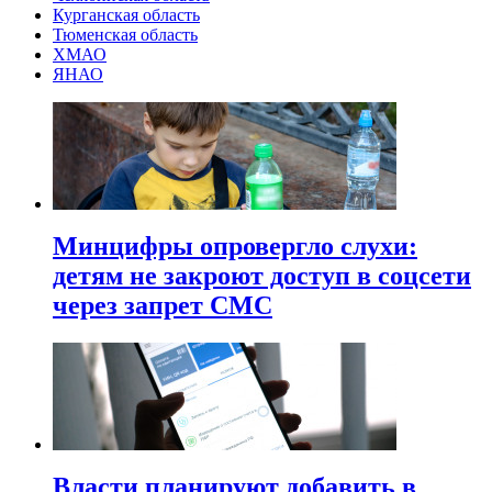
Курганская область
Тюменская область
ХМАО
ЯНАО
Минцифры опровергло слухи:
детям не закроют доступ в соцсети
через запрет СМС
Власти планируют добавить в