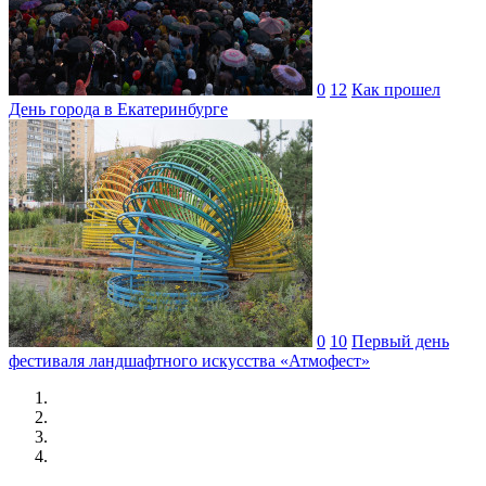
0
12
Как прошел
День города в Екатеринбурге
0
10
Первый день
фестиваля ландшафтного искусства «Атмофест»