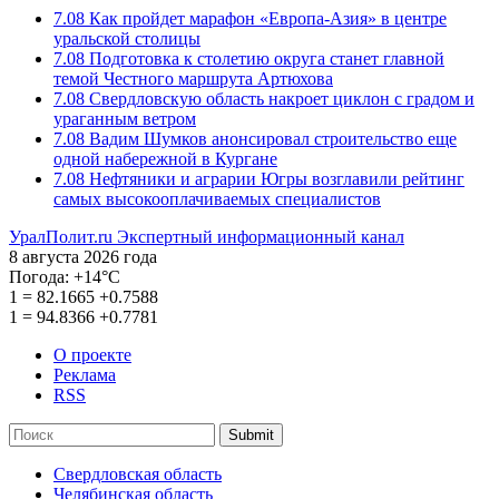
7.08
Как пройдет марафон «Европа-Азия» в центре
уральской столицы
7.08
Подготовка к столетию округа станет главной
темой Честного маршрута Артюхова
7.08
Свердловскую область накроет циклон с градом и
ураганным ветром
7.08
Вадим Шумков анонсировал строительство еще
одной набережной в Кургане
7.08
Нефтяники и аграрии Югры возглавили рейтинг
самых высокооплачиваемых специалистов
УралПолит.ru
Экспертный информационный канал
8 августа 2026 года
Погода:
+14°С
1
=
82.1665
+0.7588
1
=
94.8366
+0.7781
О проекте
Реклама
RSS
Submit
Свердловская область
Челябинская область