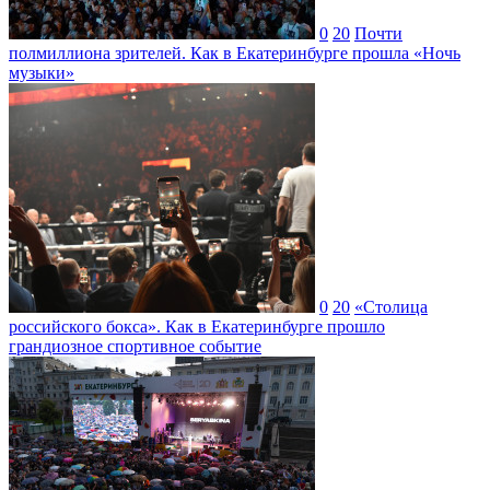
0
20
Почти
полмиллиона зрителей. Как в Екатеринбурге прошла «Ночь
музыки»
0
20
«Столица
российского бокса». Как в Екатеринбурге прошло
грандиозное спортивное событие