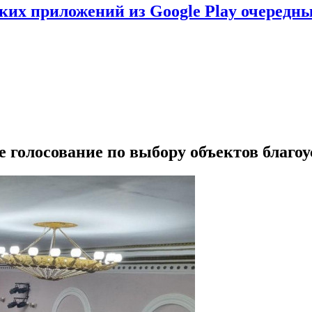
ских приложений из Google Play очеред
 голосование по выбору объектов благо