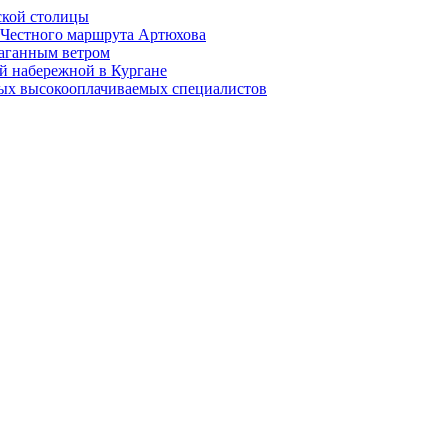
ской столицы
й Честного маршрута Артюхова
раганным ветром
й набережной в Кургане
мых высокооплачиваемых специалистов