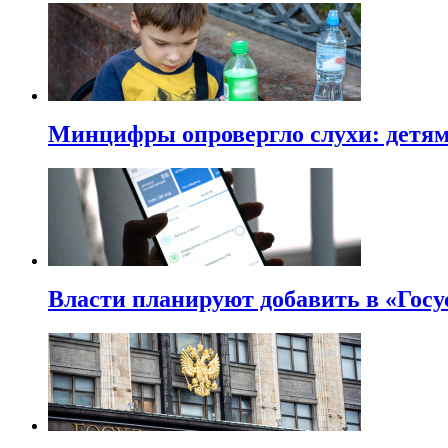
Минцифры опровергло слухи: детям 
Власти планируют добавить в «Госу