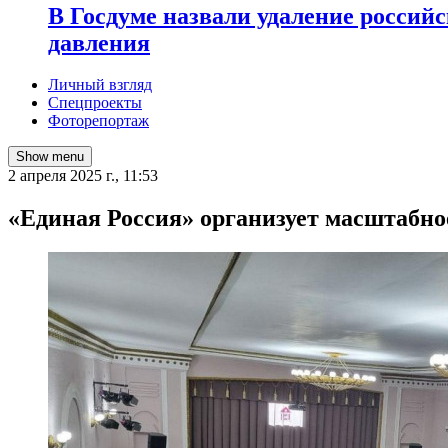
В Госдуме назвали удаление россий
давления
Личный взгляд
Спецпроекты
Фоторепортаж
Show menu
2 апреля 2025 г., 11:53
«Единая Россия» организует масштабное