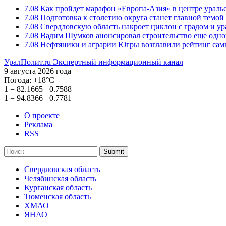
7.08
Как пройдет марафон «Европа-Азия» в центре ураль
7.08
Подготовка к столетию округа станет главной темо
7.08
Свердловскую область накроет циклон с градом и у
7.08
Вадим Шумков анонсировал строительство еще одно
7.08
Нефтяники и аграрии Югры возглавили рейтинг са
УралПолит.ru
Экспертный информационный канал
9 августа 2026 года
Погода:
+18°С
1
=
82.1665
+0.7588
1
=
94.8366
+0.7781
О проекте
Реклама
RSS
Submit
Свердловская область
Челябинская область
Курганская область
Тюменская область
ХМАО
ЯНАО