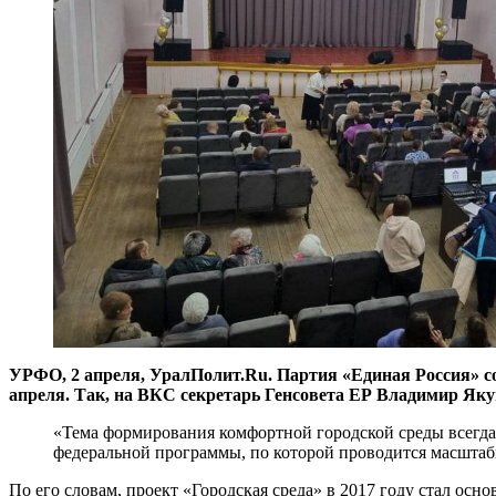
УРФО, 2 апреля, УралПолит.Ru. Партия «Единая Россия» со
апреля. Так, на ВКС секретарь Генсовета ЕР Владимир Яку
«Тема формирования комфортной городской среды всегда
федеральной программы, по которой проводится масштабн
По его словам, проект «Городская среда» в 2017 году стал о