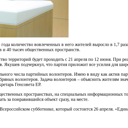
е года количество вовлеченных в него жителей выросло в 1,7 раз
ов и 40 тысяч общественных пространств.
ство территорий будет проходить с 21 апреля по 12 июня. При р
в. Якушев подчеркнул, что партия приложит все усилия для шир
ьного числа партийных волонтеров. Имею в виду как актив парти
бряных волонтеров. Задача волонтеров – объяснить жителям знач
ретарь Генсовета ЕР.
бщественных пространствах, на специальных информационных точ
ть за понравившийся объект сразу, на месте.
Всероссийском субботнике, который состоится 26 апреля. «Един