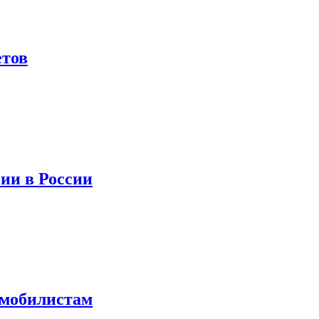
етов
ии в России
омобилистам