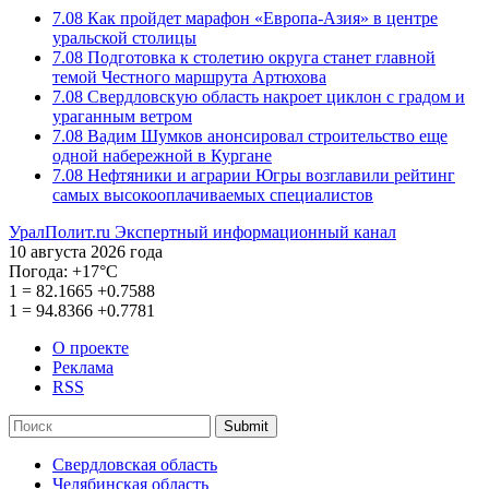
7.08
Как пройдет марафон «Европа-Азия» в центре
уральской столицы
7.08
Подготовка к столетию округа станет главной
темой Честного маршрута Артюхова
7.08
Свердловскую область накроет циклон с градом и
ураганным ветром
7.08
Вадим Шумков анонсировал строительство еще
одной набережной в Кургане
7.08
Нефтяники и аграрии Югры возглавили рейтинг
самых высокооплачиваемых специалистов
УралПолит.ru
Экспертный информационный канал
10 августа 2026 года
Погода:
+17°С
1
=
82.1665
+0.7588
1
=
94.8366
+0.7781
О проекте
Реклама
RSS
Submit
Свердловская область
Челябинская область