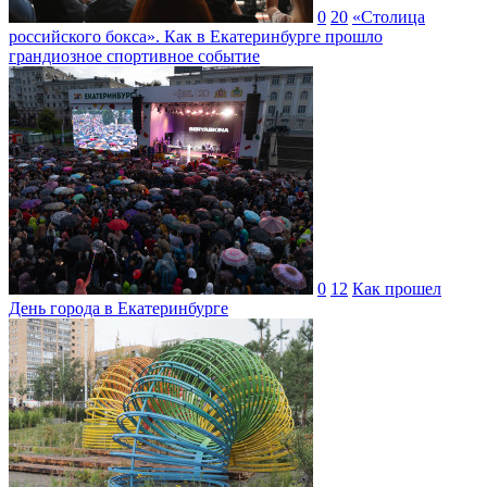
0
20
«Столица
российского бокса». Как в Екатеринбурге прошло
грандиозное спортивное событие
0
12
Как прошел
День города в Екатеринбурге