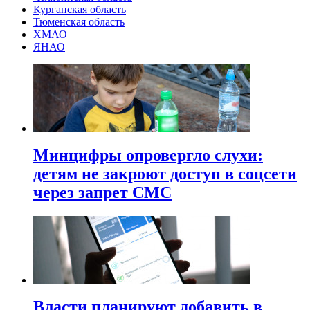
Курганская область
Тюменская область
ХМАО
ЯНАО
Минцифры опровергло слухи:
детям не закроют доступ в соцсети
через запрет СМС
Власти планируют добавить в