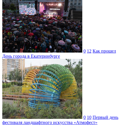
0
12
Как прошел
День города в Екатеринбурге
0
10
Первый день
фестиваля ландшафтного искусства «Атмофест»