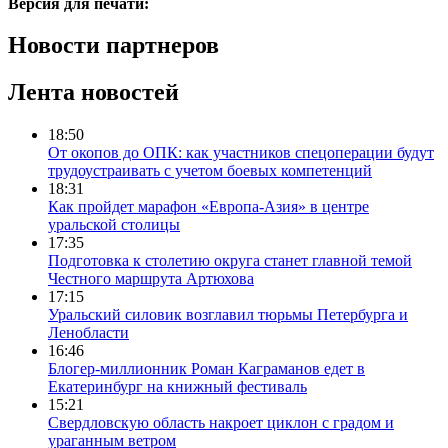
Версия для печати:
Новости партнеров
Лента новостей
18:50
От окопов до ОПК: как участников спецоперации будут
трудоустраивать с учетом боевых компетенций
18:31
Как пройдет марафон «Европа-Азия» в центре
уральской столицы
17:35
Подготовка к столетию округа станет главной темой
Честного маршрута Артюхова
17:15
Уральский силовик возглавил тюрьмы Петербурга и
Ленобласти
16:46
Блогер-миллионник Роман Каграманов едет в
Екатеринбург на книжный фестиваль
15:21
Свердловскую область накроет циклон с градом и
ураганным ветром