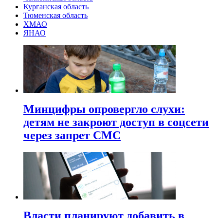
Курганская область
Тюменская область
ХМАО
ЯНАО
Минцифры опровергло слухи:
детям не закроют доступ в соцсети
через запрет СМС
Власти планируют добавить в