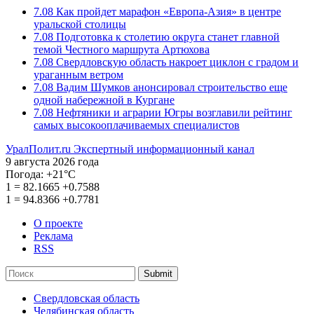
7.08
Как пройдет марафон «Европа-Азия» в центре
уральской столицы
7.08
Подготовка к столетию округа станет главной
темой Честного маршрута Артюхова
7.08
Свердловскую область накроет циклон с градом и
ураганным ветром
7.08
Вадим Шумков анонсировал строительство еще
одной набережной в Кургане
7.08
Нефтяники и аграрии Югры возглавили рейтинг
самых высокооплачиваемых специалистов
УралПолит.ru
Экспертный информационный канал
9 августа 2026 года
Погода:
+21°С
1
=
82.1665
+0.7588
1
=
94.8366
+0.7781
О проекте
Реклама
RSS
Submit
Свердловская область
Челябинская область