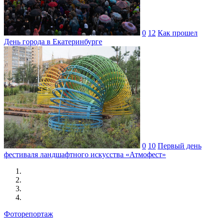
0
12
Как прошел
День города в Екатеринбурге
0
10
Первый день
фестиваля ландшафтного искусства «Атмофест»
Фоторепортаж