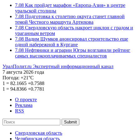
7.08
Как пройдет марафон «Европа-Азия» в центре
уральской столицы
7.08
Подготовка к столетию округа станет главной
темой Честного маршрута Артюхова
7.08
Свердловскую область накроет циклон с градом и
ураганным ветром
7.08
Вадим Шумков анонсировал строительство еще
одной набережной в Кургане
7.08
Нефтяники и аграрии Югры возглавили рейтинг
самых высокооплачиваемых специалистов
УралПолит.ru
Экспертный информационный канал
7 августа 2026 года
Погода:
+21°С
1
=
82.1665
+0.7588
1
=
94.8366
+0.7781
О проекте
Реклама
RSS
Submit
Свердловская область
Челябинская область