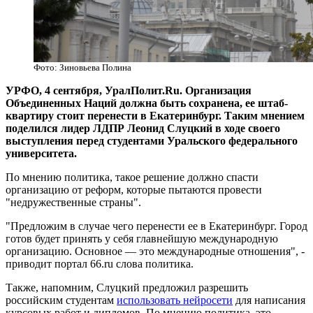
Фото: Зиновьева Полина
УРФО, 4 сентября, УралПолит.Ru. Организация
Объединенных Наций должна быть сохранена, ее штаб-
квартиру стоит перенести в Екатеринбург. Таким мнением
поделился лидер ЛДПР Леонид Слуцкий в ходе своего
выступления перед студентами Уральского федерального
университета.
По мнению политика, такое решение должно спасти
организацию от реформ, которые пытаются провести
"недружественные страны".
"Предложим в случае чего перенести ее в Екатеринбург. Город
готов будет принять у себя главнейшую международную
организацию. Основное — это международные отношения", -
приводит портал 66.ru слова политика.
Также, напомним, Слуцкий предложил разрешить
российским студентам
использовать нейросети
для написания
курсовых работ и дипломов. По мнению политика, это