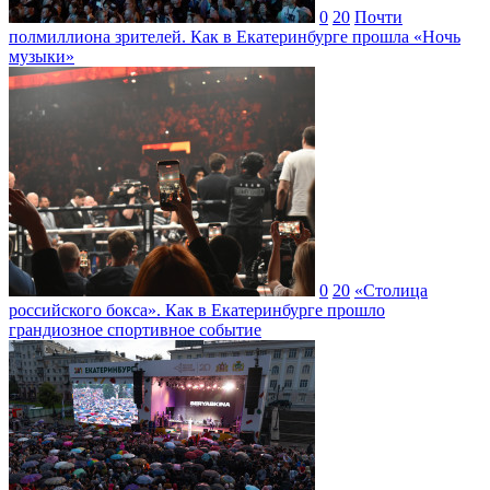
0
20
Почти
полмиллиона зрителей. Как в Екатеринбурге прошла «Ночь
музыки»
0
20
«Столица
российского бокса». Как в Екатеринбурге прошло
грандиозное спортивное событие