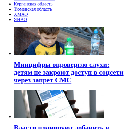
Курганская область
Тюменская область
ХМАО
ЯНАО
Минцифры опровергло слухи:
детям не закроют доступ в соцсети
через запрет СМС
Власти планируют добавить в