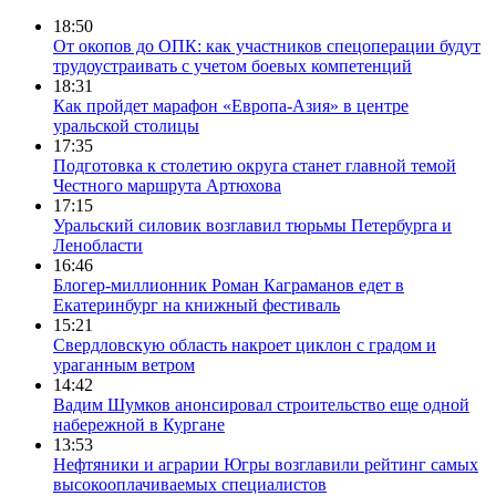
18:50
От окопов до ОПК: как участников спецоперации будут
трудоустраивать с учетом боевых компетенций
18:31
Как пройдет марафон «Европа-Азия» в центре
уральской столицы
17:35
Подготовка к столетию округа станет главной темой
Честного маршрута Артюхова
17:15
Уральский силовик возглавил тюрьмы Петербурга и
Ленобласти
16:46
Блогер-миллионник Роман Каграманов едет в
Екатеринбург на книжный фестиваль
15:21
Свердловскую область накроет циклон с градом и
ураганным ветром
14:42
Вадим Шумков анонсировал строительство еще одной
набережной в Кургане
13:53
Нефтяники и аграрии Югры возглавили рейтинг самых
высокооплачиваемых специалистов