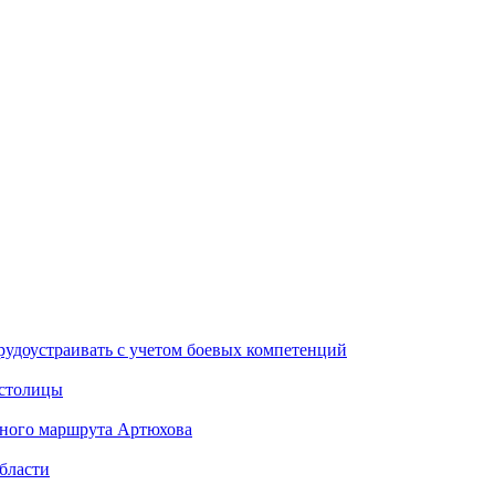
рудоустраивать с учетом боевых компетенций
 столицы
стного маршрута Артюхова
бласти