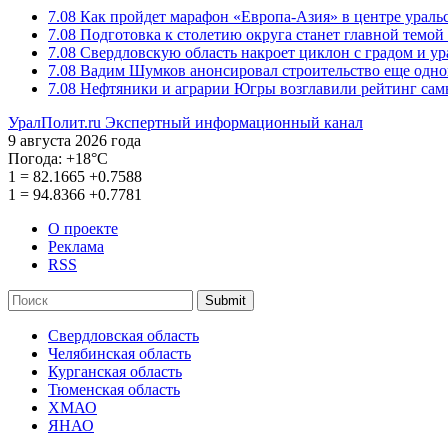
7.08
Как пройдет марафон «Европа-Азия» в центре ураль
7.08
Подготовка к столетию округа станет главной темо
7.08
Свердловскую область накроет циклон с градом и у
7.08
Вадим Шумков анонсировал строительство еще одно
7.08
Нефтяники и аграрии Югры возглавили рейтинг са
УралПолит.ru
Экспертный информационный канал
9 августа 2026 года
Погода:
+18°С
1
=
82.1665
+0.7588
1
=
94.8366
+0.7781
О проекте
Реклама
RSS
Submit
Свердловская область
Челябинская область
Курганская область
Тюменская область
ХМАО
ЯНАО