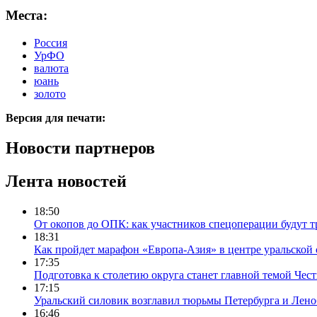
Места:
Россия
УрФО
валюта
юань
золото
Версия для печати:
Новости партнеров
Лента новостей
18:50
От окопов до ОПК: как участников спецоперации будут т
18:31
Как пройдет марафон «Европа-Азия» в центре уральской
17:35
Подготовка к столетию округа станет главной темой Че
17:15
Уральский силовик возглавил тюрьмы Петербурга и Лено
16:46