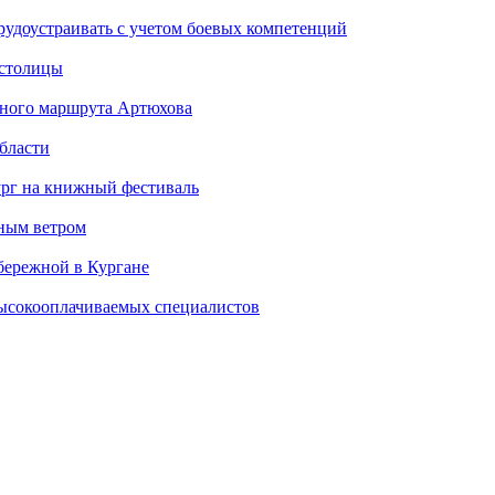
рудоустраивать с учетом боевых компетенций
 столицы
стного маршрута Артюхова
бласти
ург на книжный фестиваль
нным ветром
бережной в Кургане
ысокооплачиваемых специалистов