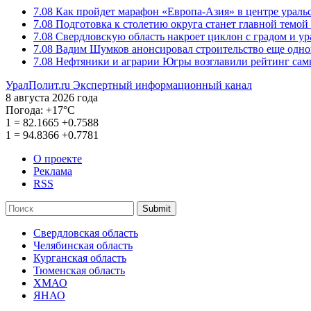
7.08
Как пройдет марафон «Европа-Азия» в центре ураль
7.08
Подготовка к столетию округа станет главной темо
7.08
Свердловскую область накроет циклон с градом и у
7.08
Вадим Шумков анонсировал строительство еще одно
7.08
Нефтяники и аграрии Югры возглавили рейтинг са
УралПолит.ru
Экспертный информационный канал
8 августа 2026 года
Погода:
+17°С
1
=
82.1665
+0.7588
1
=
94.8366
+0.7781
О проекте
Реклама
RSS
Submit
Свердловская область
Челябинская область
Курганская область
Тюменская область
ХМАО
ЯНАО