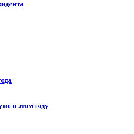
зидента
года
же в этом году