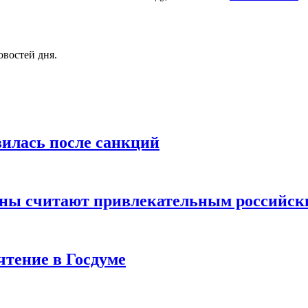
овостей дня.
вилась после санкций
аны считают привлекательным российск
чтение в Госдуме