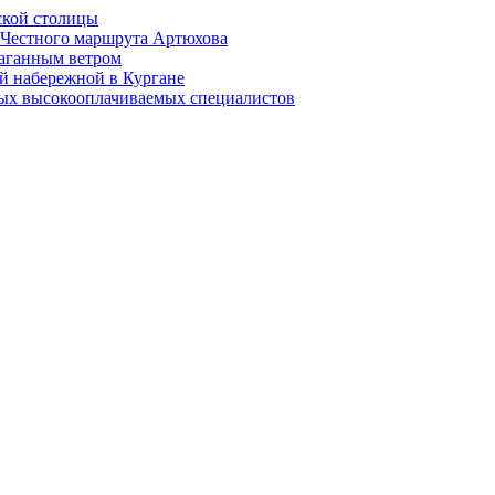
ской столицы
й Честного маршрута Артюхова
раганным ветром
й набережной в Кургане
мых высокооплачиваемых специалистов