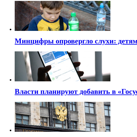
Минцифры опровергло слухи: детям 
Власти планируют добавить в «Госу