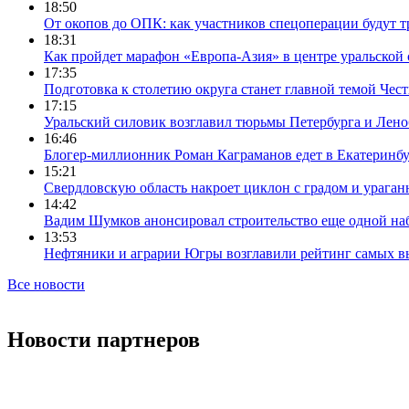
18:50
От окопов до ОПК: как участников спецоперации будут т
18:31
Как пройдет марафон «Европа-Азия» в центре уральской
17:35
Подготовка к столетию округа станет главной темой Че
17:15
Уральский силовик возглавил тюрьмы Петербурга и Лено
16:46
Блогер-миллионник Роман Каграманов едет в Екатеринб
15:21
Свердловскую область накроет циклон с градом и урага
14:42
Вадим Шумков анонсировал строительство еще одной на
13:53
Нефтяники и аграрии Югры возглавили рейтинг самых в
Все новости
Новости партнеров