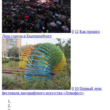
0
12
Как прошел
День города в Екатеринбурге
0
10
Первый день
фестиваля ландшафтного искусства «Атмофест»