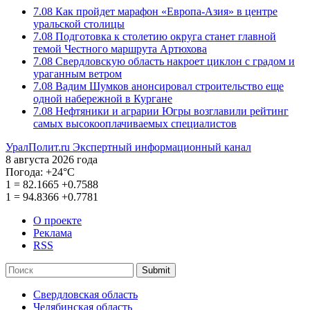
7.08
Как пройдет марафон «Европа-Азия» в центре
уральской столицы
7.08
Подготовка к столетию округа станет главной
темой Честного маршрута Артюхова
7.08
Свердловскую область накроет циклон с градом и
ураганным ветром
7.08
Вадим Шумков анонсировал строительство еще
одной набережной в Кургане
7.08
Нефтяники и аграрии Югры возглавили рейтинг
самых высокооплачиваемых специалистов
УралПолит.ru
Экспертный информационный канал
8 августа 2026 года
Погода:
+24°С
1
=
82.1665
+0.7588
1
=
94.8366
+0.7781
О проекте
Реклама
RSS
Submit
Свердловская область
Челябинская область