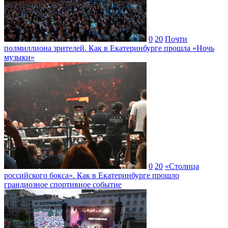
0
20
Почти
полмиллиона зрителей. Как в Екатеринбурге прошла «Ночь
музыки»
0
20
«Столица
российского бокса». Как в Екатеринбурге прошло
грандиозное спортивное событие