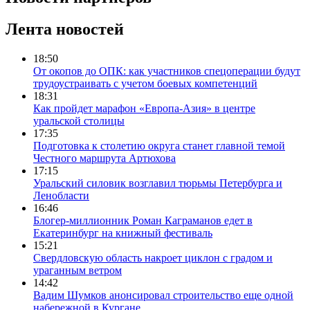
Лента новостей
18:50
От окопов до ОПК: как участников спецоперации будут
трудоустраивать с учетом боевых компетенций
18:31
Как пройдет марафон «Европа-Азия» в центре
уральской столицы
17:35
Подготовка к столетию округа станет главной темой
Честного маршрута Артюхова
17:15
Уральский силовик возглавил тюрьмы Петербурга и
Ленобласти
16:46
Блогер-миллионник Роман Каграманов едет в
Екатеринбург на книжный фестиваль
15:21
Свердловскую область накроет циклон с градом и
ураганным ветром
14:42
Вадим Шумков анонсировал строительство еще одной
набережной в Кургане