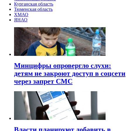
Курганская область
Тюменская область
ХМАО
ЯНАО
Минцифры опровергло слухи:
детям не закроют доступ в соцсети
через запрет СМС
Власти планируют добавить в