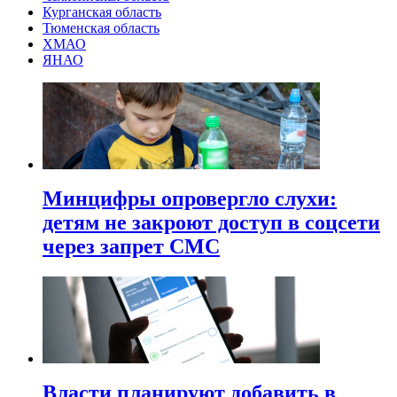
Курганская область
Тюменская область
ХМАО
ЯНАО
Минцифры опровергло слухи:
детям не закроют доступ в соцсети
через запрет СМС
Власти планируют добавить в