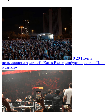
0
20
Почти
полмиллиона зрителей. Как в Екатеринбурге прошла «Ночь
музыки»