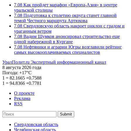
7.08
Как пройдет марафон «Европа-Азия» в центре
уральской столицы
7.08
Подготовка к столетию округа станет главной
темой Честного маршрута Артюхова
7.08
Свердловскую область накроет циклон с градом и
ураганным ветром
7.08
Вадим Шумков анонсировал строительство еще
одной набережной в Кургане
7.08
Нефтяники и аграрии Югры возглавили рейтинг
самых высокооплачиваемых специалистов
УралПолит.ru
Экспертный информационный канал
8 августа 2026 года
Погода:
+17°С
1
=
82.1665
+0.7588
1
=
94.8366
+0.7781
О проекте
Реклама
RSS
Submit
Свердловская область
Челябинская область