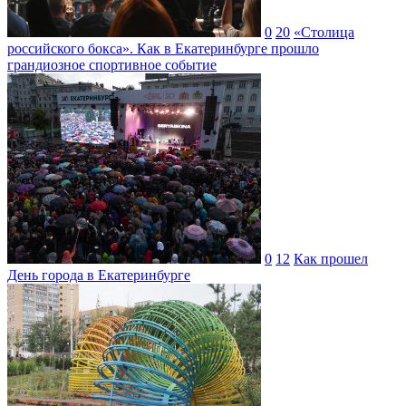
0
20
«Столица
российского бокса». Как в Екатеринбурге прошло
грандиозное спортивное событие
0
12
Как прошел
День города в Екатеринбурге