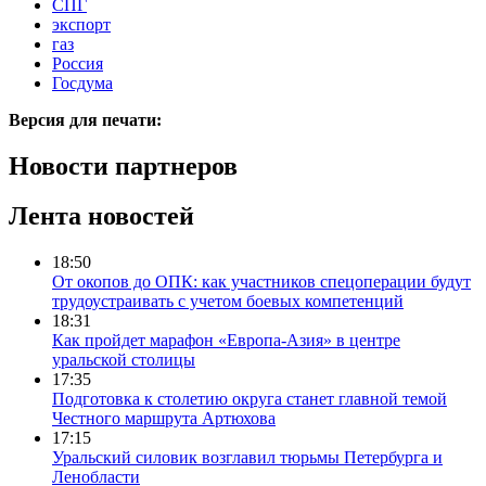
СПГ
экспорт
газ
Россия
Госдума
Версия для печати:
Новости партнеров
Лента новостей
18:50
От окопов до ОПК: как участников спецоперации будут
трудоустраивать с учетом боевых компетенций
18:31
Как пройдет марафон «Европа-Азия» в центре
уральской столицы
17:35
Подготовка к столетию округа станет главной темой
Честного маршрута Артюхова
17:15
Уральский силовик возглавил тюрьмы Петербурга и
Ленобласти