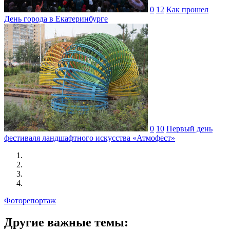
0
12
Как прошел
День города в Екатеринбурге
0
10
Первый день
фестиваля ландшафтного искусства «Атмофест»
Фоторепортаж
Другие важные темы: