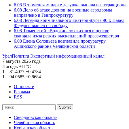
6.08
В тюменском парке девушка выпала из аттракциона
6.08
Дело об атаке дронов на военные аэродромы
направлено в Генпрокуратуру
6.08
Легенда криминального Екатеринбурга 90-х Павел
Федулев вышел на свободу
6.08
Тюменский «Водоканал» оказался в центре
скандала из-за резких высказываний пресс-секретаря
6.08
Елена Соловьева возглавила прокуратуру
Ашинского района Челябинской области
УралПолит.ru
Экспертный информационный канал
7 августа 2026 года
Погода:
+11°С
1
=
81.4077
+0.4784
1
=
94.0585
+0.8684
О проекте
Реклама
RSS
Submit
Свердловская область
Челябинская область
Курганская область