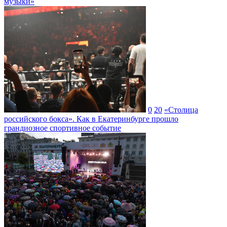
музыки»
0
20
«Столица
российского бокса». Как в Екатеринбурге прошло
грандиозное спортивное событие