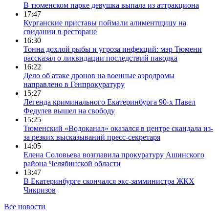
В тюменском парке девушка выпала из аттракциона
17:47
Курганские приставы поймали алиментщицу на
свидании в ресторане
16:30
Тонна дохлой рыбы и угроза инфекций: мэр Тюмени
рассказал о ликвидации последствий паводка
16:22
Дело об атаке дронов на военные аэродромы
направлено в Генпрокуратуру
15:27
Легенда криминального Екатеринбурга 90-х Павел
Федулев вышел на свободу
15:25
Тюменский «Водоканал» оказался в центре скандала из-
за резких высказываний пресс-секретаря
14:05
Елена Соловьева возглавила прокуратуру Ашинского
района Челябинской области
13:47
В Екатеринбурге скончался экс-замминистра ЖКХ
Чикризов
Все новости