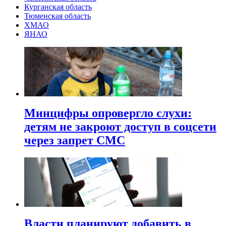
Курганская область
Тюменская область
ХМАО
ЯНАО
Минцифры опровергло слухи:
детям не закроют доступ в соцсети
через запрет СМС
Власти планируют добавить в