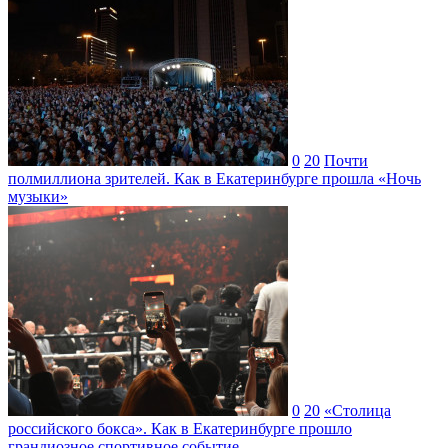
0
20
Почти
полмиллиона зрителей. Как в Екатеринбурге прошла «Ночь
музыки»
0
20
«Столица
российского бокса». Как в Екатеринбурге прошло
грандиозное спортивное событие