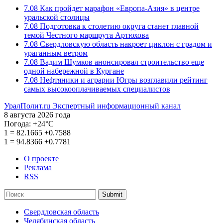
7.08
Как пройдет марафон «Европа-Азия» в центре
уральской столицы
7.08
Подготовка к столетию округа станет главной
темой Честного маршрута Артюхова
7.08
Свердловскую область накроет циклон с градом и
ураганным ветром
7.08
Вадим Шумков анонсировал строительство еще
одной набережной в Кургане
7.08
Нефтяники и аграрии Югры возглавили рейтинг
самых высокооплачиваемых специалистов
УралПолит.ru
Экспертный информационный канал
8 августа 2026 года
Погода:
+24°С
1
=
82.1665
+0.7588
1
=
94.8366
+0.7781
О проекте
Реклама
RSS
Submit
Свердловская область
Челябинская область