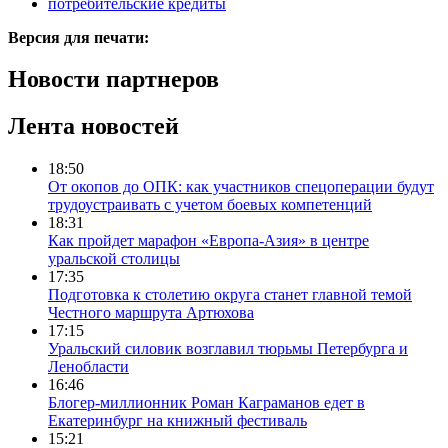
потребительские кредиты
Версия для печати:
Новости партнеров
Лента новостей
18:50
От окопов до ОПК: как участников спецоперации будут
трудоустраивать с учетом боевых компетенций
18:31
Как пройдет марафон «Европа-Азия» в центре
уральской столицы
17:35
Подготовка к столетию округа станет главной темой
Честного маршрута Артюхова
17:15
Уральский силовик возглавил тюрьмы Петербурга и
Ленобласти
16:46
Блогер-миллионник Роман Каграманов едет в
Екатеринбург на книжный фестиваль
15:21