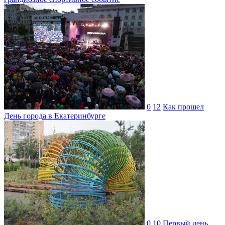
0
12
Как прошел
День города в Екатеринбурге
0
10
Первый день